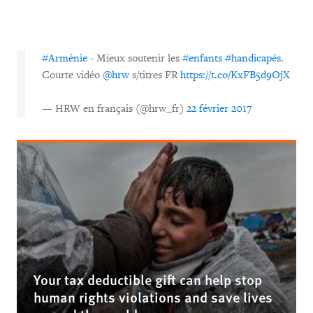
#Arménie
- Mieux soutenir les
#enfants
#handicapés
.
Courte vidéo
@hrw
s/titres FR
https://t.co/KxFB5d9OjX
— HRW en français (@hrw_fr)
22 février 2017
Your tax deductible gift can help stop
human rights violations and save lives