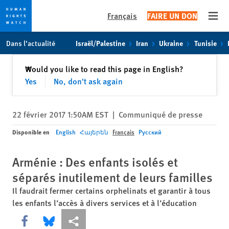
Français
FAIRE UN DON
Open
Skip
Skip
Dans l’actualité
Israël/Palestine
Iran
Ukraine
Tunisie
to
to
cookie
main
Fermer
Would you like to read this page in English?
✕
privacy
content
Yes
No, don't ask again
notice
22 février 2017 1:50AM EST
|
Communiqué de presse
Disponible en
English
Հայերեն
Français
Русский
Arménie : Des enfants isolés et
séparés inutilement de leurs familles
Il faudrait fermer certains orphelinats et garantir à tous
les enfants l’accès à divers services et à l’éducation
Share this via Facebook
Share this via Bluesky
Share this via Partagez