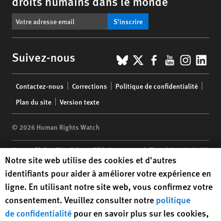
droits humains dans le monde
S’inscrire
BlueSky
X
Facebook
YouTub
Insta
Lin
Suivez-nous
Footer
Contactez-nous
Corrections
Politique de confidentialité
menu
Plan du site
Version texte
© 2026 Human Rights Watch
Human Rights Watch
| 350 Fifth Avenue, 34th Floor | New York,
NY
Human Rights Watch cookie preferences
Notre site web utilise des cookies et d'autres
10118-3299
USA
|
t
1.212.290.4700
identifiants pour aider à améliorer votre expérience en
Human Rights Watch
is a 501(C)(3) nonprofit registered in the US
ligne. En utilisant notre site web, vous confirmez votre
under EIN: 13-2875808
consentement. Veuillez consulter notre
politique
de confidentialité
pour en savoir plus sur les cookies,