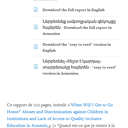
Download the full report in English
Ներբեռնեք ամբողջական զեկույցը
հայերեն - Download the full report in
Armenian
Download the "easy to read" version in
English
Ներբեռնել «հեշտ է կարդալ«
տարբերակը հայերեն - "easy to read"
version in Armenian
Ce rapport de 102 pages, intitulé «‘
When Will I Get to Go
Home?’ Abuses and Discrimination against Children in
Institutions and Lack of Access to Quality Inclusive
Education in Armenia
»
(« ‘Quand est-ce que je rentre à la