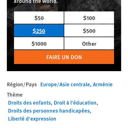
around the world.
$50
$100
$250
$500
$1000
Other
FAIRE UN DON
Région/Pays
Europe/Asie centrale
Arménie
Thème
Droits des enfants
Droit à l'éducation
Droits des personnes handicapées
Liberté d'expression