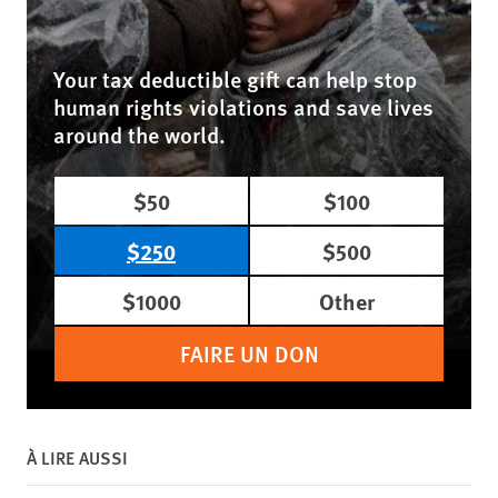
Your tax deductible gift can help stop
human rights violations and save lives
around the world.
$50
$100
$250
$500
$1000
Other
FAIRE UN DON
À LIRE AUSSI