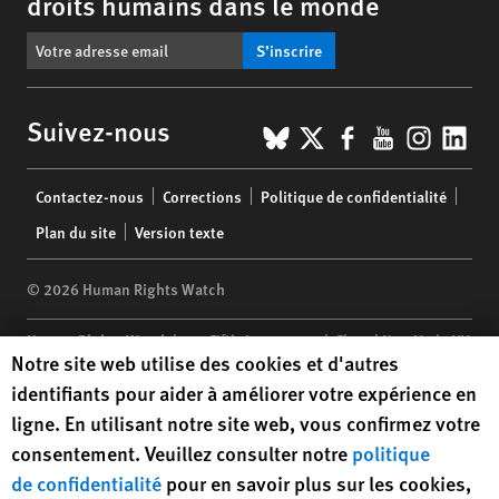
droits humains dans le monde
S’inscrire
BlueSky
X
Facebook
YouTub
Insta
Lin
Suivez-nous
Footer
Contactez-nous
Corrections
Politique de confidentialité
menu
Plan du site
Version texte
© 2026 Human Rights Watch
Human Rights Watch
| 350 Fifth Avenue, 34th Floor | New York,
NY
Human Rights Watch cookie preferences
Notre site web utilise des cookies et d'autres
10118-3299
USA
|
t
1.212.290.4700
identifiants pour aider à améliorer votre expérience en
Human Rights Watch
is a 501(C)(3) nonprofit registered in the US
ligne. En utilisant notre site web, vous confirmez votre
under EIN: 13-2875808
consentement. Veuillez consulter notre
politique
de confidentialité
pour en savoir plus sur les cookies,