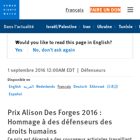
Français
FAIRE UN DON
Open
Skip
Skip
Dans l’actualité
Israël/Palestine
Iran
Ukraine
Tunisie
to
to
cookie
main
Fermer
Would you like to read this page in English?
✕
privacy
content
Yes
No, don't ask again
notice
1 septembre 2016 12:00AM EDT
|
Défenseurs
Disponible en
English
العربية
Nederlands
Français
Deutsch
Ελληνικά
日本語
Español
Prix Alison Des Forges 2016 :
Hommage à des défenseurs des
droits humains
Ce prix est décerné a des courageux activistes travaillant