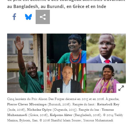
au Bangladesh, au Burundi, en Grèce et en Inde
Share this via Facebook
Share this via Bluesky
Share this via Partagez
Click to
Cinq lauréats du Prix Alison Des Forges décerné en 2015 et en 2016. À gauche,
Pierre Claver Mbonimpa
(Burundi, 2016). Rangée du haut :
Ratnaboli Ray
(Inde, 2016),
Nicholas Opiyo
(Ouganda, 2015). Rangée du bas :
Yonous
Muhammadi
(Grèce, 2016),
Kalpona Akter
(Bangladesh, 2016).
© 2014 Teddy
Mazina, Byloom, Ilan. © 2016 Shariful Islam Sourav, Yonous Muhammadi