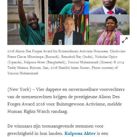
Click to
2016 Alison Des Forges Award for Extraordinary Activism Honorees. Clockwise:
Pierre Claver Mbonimpa (Burundi), Ratnaboli Ray (India), Nicholas Opiyo
(Uganda), Kalpona Akter (Bangladesh), Yonous Muhammadi (Greece)
© 2014
Teddy Mazina, Byloom, Ilan, 2016 Shariful Islam Sourav, Photo courtesy of
Yonous Muhammadi
(New York) – Vier dappere en onvermoeibare voorvechters
van de mensenrechten krijgen de prestigieuze Alison Des
Forges Award 2016 voor Buitengewoon Activisme, meldde
Human Rights Watch vandaag.
De winnaars zijn toonaangevende stemmen voor
gerechtigheid in hun landen.
Kalpona Akter
is een