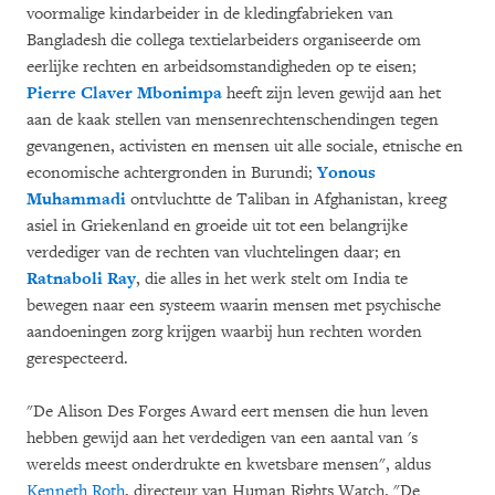
voormalige kindarbeider in de kledingfabrieken van
Bangladesh die collega textielarbeiders organiseerde om
eerlijke rechten en arbeidsomstandigheden op te eisen;
Pierre Claver Mbonimpa
heeft zijn leven gewijd aan het
aan de kaak stellen van mensenrechtenschendingen tegen
gevangenen, activisten en mensen uit alle sociale, etnische en
economische achtergronden in Burundi;
Yonous
Muhammadi
ontvluchtte de Taliban in Afghanistan, kreeg
asiel in Griekenland en groeide uit tot een belangrijke
verdediger van de rechten van vluchtelingen daar; en
Ratnaboli Ray
, die alles in het werk stelt om India te
bewegen naar een systeem waarin mensen met psychische
aandoeningen zorg krijgen waarbij hun rechten worden
gerespecteerd.
"De Alison Des Forges Award eert mensen die hun leven
hebben gewijd aan het verdedigen van een aantal van 's
werelds meest onderdrukte en kwetsbare mensen", aldus
Kenneth Roth
, directeur van Human Rights Watch. "De