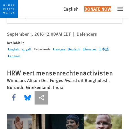
Skip
Skip
Close
Would you like to read this page in English?
✕
English
DONATE NOW
to
to
Open
Yes
No, don't ask again
cookie
main
privacy
content
notice
September 1, 2016 12:00AM EDT
|
Defenders
Available In
English
العربية
Nederlands
Français
Deutsch
Ελληνικά
日本語
Español
HRW eert mensenrechtenactivisten
Winnaars Alison Des Forges Award uit Bangladesh,
Burundi, Griekenland, India
Share this via Facebook
Share this via Bluesky
More sharing options