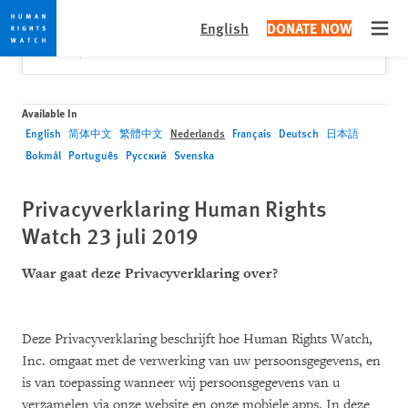
Skip
Skip
Close
Would you like to read this page in English?
✕
English
DONATE NOW
to
to
Open
Yes
No, don't ask again
cookie
main
privacy
content
notice
Available In
English
简体中文
繁體中文
Nederlands
Français
Deutsch
日本語
Bokmål
Português
Русский
Svenska
Privacyverklaring Human Rights
Watch 23 juli 2019
Waar gaat deze Privacyverklaring over?
Deze Privacyverklaring beschrijft hoe Human Rights Watch,
Inc. omgaat met de verwerking van uw persoonsgegevens, en
is van toepassing wanneer wij persoonsgegevens van u
verzamelen via onze website en onze mobiele apps. In deze