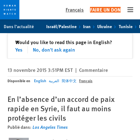
Français
FAIRE UN DON
Open
Skip
Skip
Dans l’actualité
Israël/Palestine
Iran
Ukraine
Tunisie
to
to
cookie
main
Fermer
Would you like to read this page in English?
✕
privacy
content
Yes
No, don't ask again
notice
13 novembre 2015 3:51PM EST
|
Commentaire
Disponible en
English
العربية
简体中文
Français
En l’absence d’un accord de paix
rapide en Syrie, il faut au moins
protéger les civils
Publié dans:
Los Angeles Times