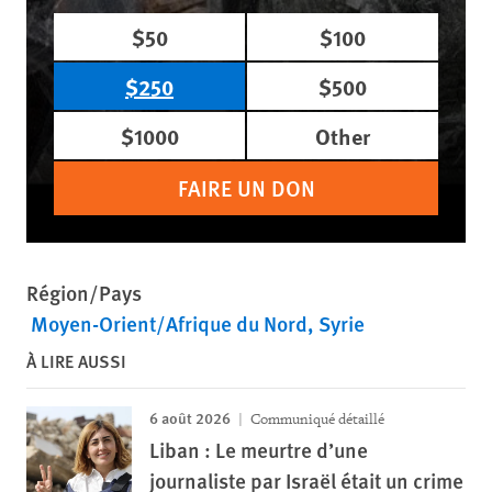
$50
$100
$250
$500
$1000
Other
FAIRE UN DON
Région/Pays
Moyen-Orient/Afrique du Nord
Syrie
À LIRE AUSSI
6 août 2026
Communiqué détaillé
Liban : Le meurtre d’une
journaliste par Israël était un crime