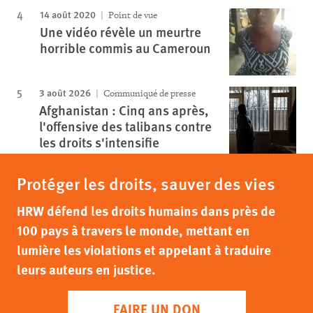
14 août 2020
Point de vue
Une vidéo révèle un meurtre
horrible commis au Cameroun
3 août 2026
Communiqué de presse
Afghanistan : Cinq ans après,
l'offensive des talibans contre
les droits s'intensifie
Protéger les droits, sauver des vies
HRW défend les droits humains dans près de
100 pays à travers le monde, mettant en
lumière les violations et appelant à traduire
leurs auteurs en justice.
FAIRE UN DON