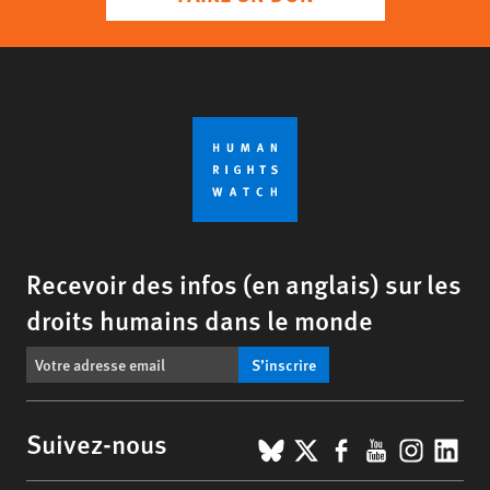
Recevoir des infos (en anglais) sur les
droits humains dans le monde
S’inscrire
BlueSky
X
Facebook
YouTub
Insta
Lin
Suivez-nous