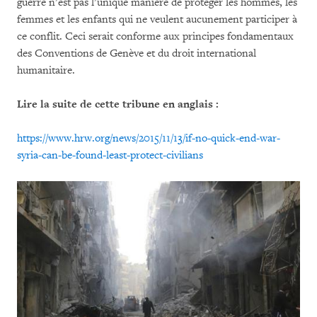
guerre n’est pas l’unique manière de protéger les hommes, les
femmes et les enfants qui ne veulent aucunement participer à
ce conflit. Ceci serait conforme aux principes fondamentaux
des Conventions de Genève et du droit international
humanitaire.
Lire la suite de cette tribune en anglais :
https://www.hrw.org/news/2015/11/13/if-no-quick-end-war-
syria-can-be-found-least-protect-civilians