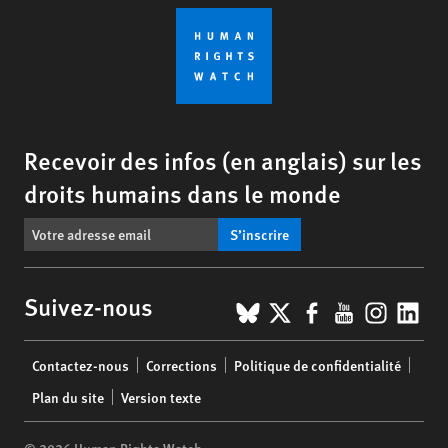
Recevoir des infos (en anglais) sur les
droits humains dans le monde
S’inscrire
BlueSky
X
Facebook
YouTub
Insta
Lin
Suivez-nous
Footer
Contactez-nous
Corrections
Politique de confidentialité
menu
Plan du site
Version texte