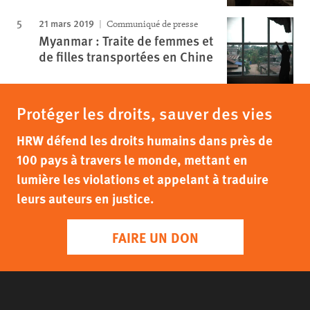
21 mars 2019
Communiqué de presse
Myanmar : Traite de femmes et
de filles transportées en Chine
Protéger les droits, sauver des vies
HRW défend les droits humains dans près de
100 pays à travers le monde, mettant en
lumière les violations et appelant à traduire
leurs auteurs en justice.
FAIRE UN DON