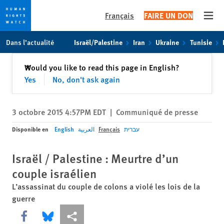
Français
FAIRE UN DON
Open
Skip
Skip
Dans l’actualité
Israël/Palestine
Iran
Ukraine
Tunisie
to
to
cookie
main
Fermer
Would you like to read this page in English?
✕
privacy
content
Yes
No, don't ask again
notice
3 octobre 2015 4:57PM EDT
|
Communiqué de presse
Disponible en
English
العربية
Français
עברית
Israël / Palestine : Meurtre d’un
couple israélien
L’assassinat du couple de colons a violé les lois de la
guerre
Share this via Facebook
Share this via Bluesky
Share this via Partagez