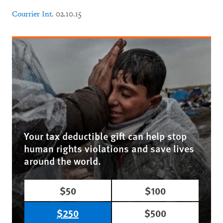
Courrier Int.
02.10.15
Your tax deductible gift can help stop
human rights violations and save lives
around the world.
$50
$100
$250
$500