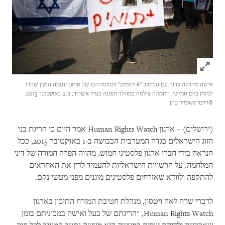
Click to expand Image
אישה מחזיקה כרזה עם הכיתוב "6 יתומים" ותמונותיהם של איתם ונעמה הנקין שנורו
למוות ביום חמישי. התמונה צולמה במהלך הפגנה בעיר אשדוד, ב-4 באוקטובר 2015.
©רויטרס/אמיר כהן
)
ירושלים) – ארגון
Human Rights Watch
אמר היום כי הריגת בני
הזוג הישראלים בגדה המערבית הכבושה ב-1 באוקטובר 2015, ככל
הנראה בידי חברי ארגון פלסטיני חמוש, מהווה הפרה חמורה של דיני
המלחמה. על הרשויות הישראליות להעמיד לדין את האחראים
להתקפה ולוודא שאזרחים פלסטינים מוגנים מפני מעשי נקם.
לדברי שרה לאה ויטסון, מנהלת חטיבת המזרח התיכון בארגון
Human Rights Watch
, "הריגתם של בעל ואישה במכוניתם בזמן