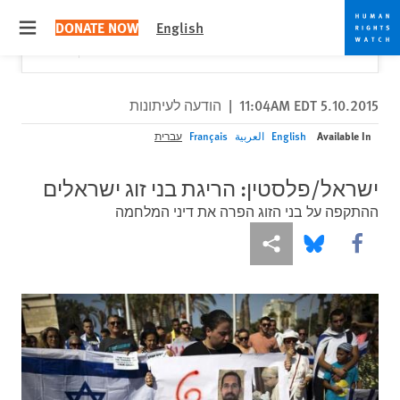
Skip
Skip
Close
Would you like to read this page in English?
✕
DONATE NOW
English
to
to
 menu
Yes
No, don't ask again
cookie
main
content
privacy
notice
5.10.2015 11:04AM EDT
|
הודעה לעיתונות
Available In
English
العربية
Français
עברית
ישראל/פלסטין: הריגת בני זוג ישראלים
ההתקפה על בני הזוג הפרה את דיני המלחמה
More sharing options
Share this via Bluesky
Share this via Facebook