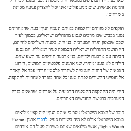
שארבעת ילדיהם צופים במעשה היא מעשה נתעב המנוגד לכל חוק
והגינות אנושית. שום מניע פוליטי אינו יכול להצדיק פגיעה מכוונת
באזרחים".
תוקפים לא מזוהים ירו למוות באיתם ונעמה הנקין בעת שהאחרונים
נסעו בכביש שבו מרבים לנסוע מתנחלים ישראלים, בסמוך לעיר
שכם שבצפון הגדה המערבית. בני הזוג, בשנות השלושים לחייהם,
היו תושבי התנחלות ישראלית הסמוכה לעיר רמאללה. הם נסעו
הביתה עם ארבעת ילדיהם, בני ארבעה חודשים עד תשע שנים.
הילדים לא נפגעו מהירי. שני ארגונים פלסטיניים חמושים, הזרוע
הצבאית של החזית העממית לשחרור פלסטין וגדודי עבד אל-קאדר
אל-חוסייני הקשורים לפתח טענו כל אחד בנפרד לאחריות להתקפה.
הירי היה ההתקפה הקטלנית הרביעית על אזרחים ישראלים בגדה
המערבית בחמשת החודשים האחרונים.
דובר של הצבא הישראלי מסר כי איתם הנקין היה קצין מילואים
בצבא הישראלי אולם לא היה בשירות פעיל.
לדברי
ארגון
Human
Rights Watch
, אנשי מילואים שאינם בשירות פעיל הם אזרחים