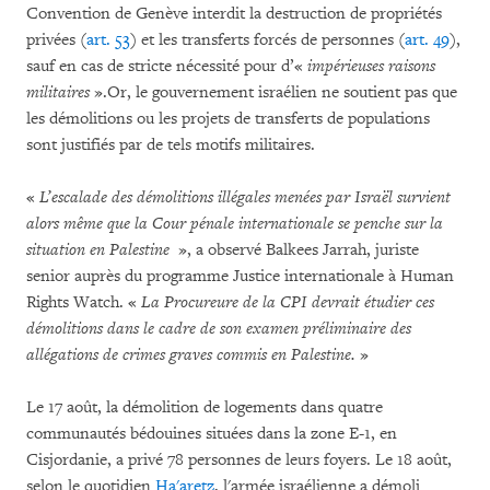
Convention de Genève interdit la destruction de propriétés
privées (
art. 53
) et les transferts forcés de personnes (
art. 49
),
sauf en cas de stricte nécessité pour d’«
impérieuses raisons
militaires
».Or, le gouvernement israélien ne soutient pas que
les démolitions ou les projets de transferts de populations
sont justifiés par de tels motifs militaires.
«
L’escalade des démolitions illégales menées par Israël survient
alors même que la Cour pénale internationale se penche sur la
situation en Palestine
», a observé Balkees Jarrah, juriste
senior auprès du programme Justice internationale à Human
Rights Watch. «
La Procureure de la CPI devrait étudier ces
démolitions dans le cadre de son examen préliminaire des
allégations de crimes graves commis en Palestine.
»
Le 17 août, la démolition de logements dans quatre
communautés bédouines situées dans la zone E-1, en
Cisjordanie, a privé 78 personnes de leurs foyers. Le 18 août,
selon le quotidien
Ha'aretz
, l'armée israélienne a démoli