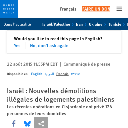
Français
FAIRE UN DON
Open
Skip
Skip
Dans l’actualité
Israël/Palestine
Iran
Ukraine
Tunisie
to
to
cookie
main
Fermer
Would you like to read this page in English?
✕
privacy
content
Yes
No, don't ask again
notice
22 août 2015 11:55PM EDT
|
Communiqué de presse
Disponible en
English
العربية
Français
עברית
Israël : Nouvelles démolitions
illégales de logements palestiniens
Les récentes opérations en Cisjordanie ont privé 126
personnes de leurs domiciles
Share this via Facebook
Share this via Bluesky
Share this via Partagez