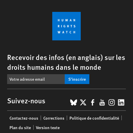
Recevoir des infos (en anglais) sur les
droits humains dans le monde
S’inscrire
BlueSky
X
Facebook
YouTub
Insta
Lin
Suivez-nous
Footer
Contactez-nous
Corrections
Politique de confidentialité
menu
Plan du site
Version texte