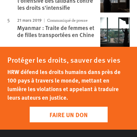
l'offensive des talibans contre
les droits s'intensifie
21 mars 2019
Communiqué de presse
Myanmar : Traite de femmes et
de filles transportées en Chine
Protéger les droits, sauver des vies
HRW défend les droits humains dans près de
100 pays à travers le monde, mettant en
lumière les violations et appelant à traduire
leurs auteurs en justice.
FAIRE UN DON