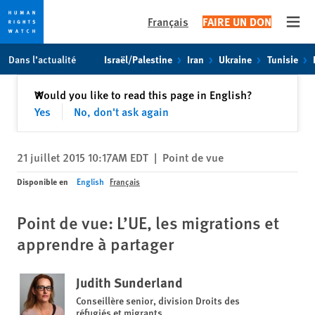
Français
FAIRE UN DON
Open
Skip
Skip
Dans l’actualité
Israël/Palestine
Iran
Ukraine
Tunisie
to
to
cookie
main
Fermer
Would you like to read this page in English?
✕
privacy
content
Yes
No, don't ask again
notice
21 juillet 2015 10:17AM EDT
|
Point de vue
Disponible en
English
Français
Point de vue: L’UE, les migrations et
apprendre à partager
Judith Sunderland
Conseillère senior, division Droits des
réfugiés et migrants