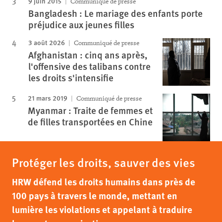
9 juin 2015
Communiqué de presse
Bangladesh : Le mariage des enfants porte
préjudice aux jeunes filles
3 août 2026
Communiqué de presse
Afghanistan : cinq ans après,
l'offensive des talibans contre
les droits s'intensifie
21 mars 2019
Communiqué de presse
Myanmar : Traite de femmes et
de filles transportées en Chine
Protéger les droits, sauver des vies
HRW défend les droits humains dans près de
100 pays à travers le monde, mettant en
lumière les violations et appelant à traduire