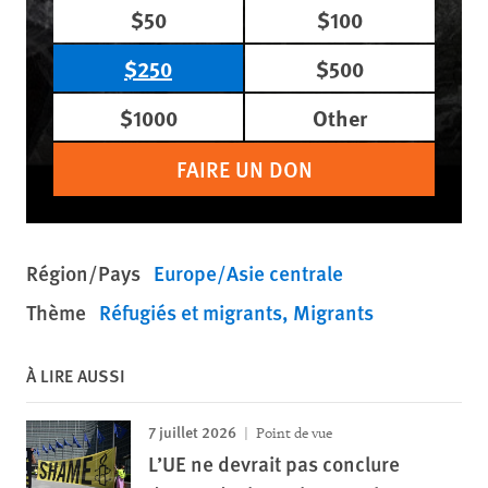
$50
$100
$250
$500
$1000
Other
FAIRE UN DON
Région/Pays
Europe/Asie centrale
Thème
Réfugiés et migrants
Migrants
À LIRE AUSSI
7 juillet 2026
Point de vue
L’UE ne devrait pas conclure