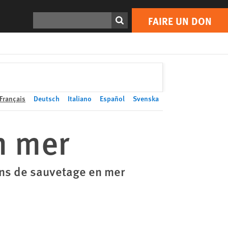
FAIRE UN DON
Print
Rechercher
FAIRE UN DON
Français
Deutsch
Italiano
Español
Svenska
n mer
ons de sauvetage en mer