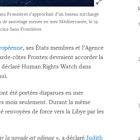
Click to expand 
ns Frontières s’approchait d’un bateau surchargé
on de sauvetage menée en mer Méditerranée, le 19
ins Sans Frontières
ropéenne
, ses États membres et l’Agence
arde-côtes Frontex devraient accorder la
, a déclaré Human Rights Watch dans
hui.
ont été portées disparues en mer
ers mois seulement. Durant la même
é renvoyées de force vers la Libye par les
r la noyade est odieuse
», a déclaré
Judith