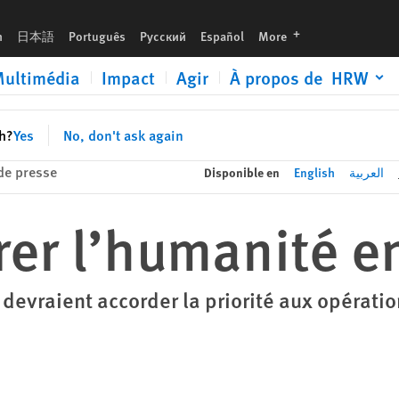
languages
h
日本語
Português
Русский
Español
More
ultimédia
Impact
Agir
À propos de HRW
sh?
Yes
No, don't ask again
e presse
Disponible en
English
العربية
rer l’humanité e
devraient accorder la priorité aux opérati