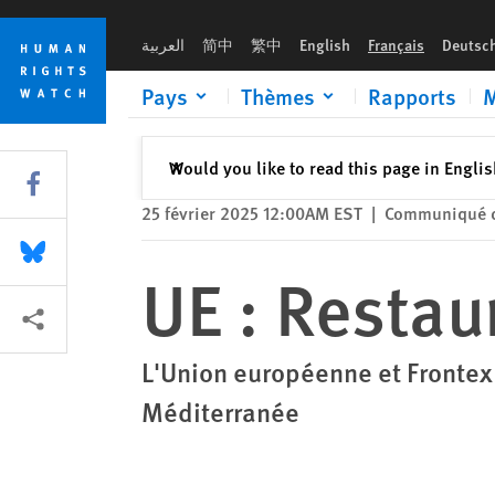
Skip
Skip
UE : Restaurer l’humanité en mer
to
to
العربية
简中
繁中
English
Français
Deutsc
cookie
main
privacy
content
Pays
Thèmes
Rapports
M
notice
Fermer
Would you like to read this page in Engli
✕
Share this via Facebook
25 février 2025 12:00AM EST
|
Communiqué d
Share this via Bluesky
UE : Restau
Share this via Partagez
L'Union européenne et Frontex 
Méditerranée