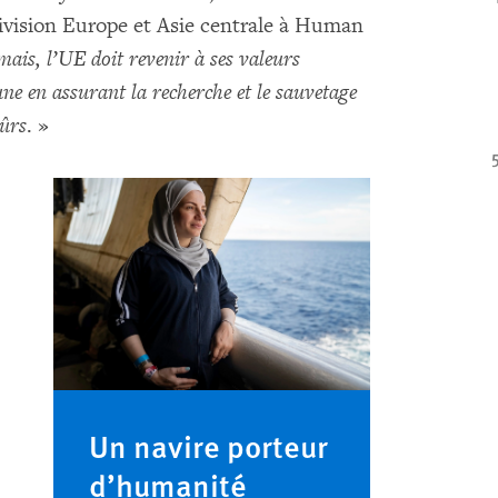
 division Europe et Asie centrale à Human
ais, l’UE doit revenir à ses valeurs
e en assurant la recherche et le sauvetage
sûrs
. »
Un navire porteur
d’humanité