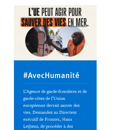
#AvecHumanité
L’Agence de garde-frontières et de
garde-côtes de l’Union
européenne devrait sauver des
vies. Demandez au Directeur
exécutif de Frontex, Hans
Leijtens, de procéder à des