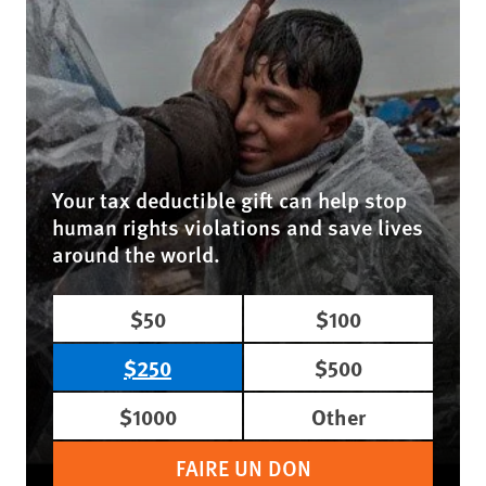
Your tax deductible gift can help stop
human rights violations and save lives
around the world.
$50
$100
$250
$500
$1000
Other
FAIRE UN DON