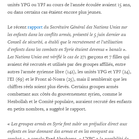
unités YPG ou YPJ au cours de l'année écoulée avaient 15 ans,
ou dans certains cas étaient encore plus jeunes.
Le récent
rapport
du Secrétaire Général des Nations Unies sur
les enfants dans les conflits armés, présenté le 5 juin dernier au
Conseil de sécurité, a établi que le recrutement et l'utilisation
d'enfants dans les combats en Syrie étaient devenus « banals
».
Les Nations Unies ont vérifié le cas de
271 garçons et 7 filles qui
avaient été recrutés et utilisés par des groupes affiliés, entre
autres l'armée syrienne libre (142), les unités YPG et YPJ (24),
l'EI (69) et le Front al-Nosra (25), mais il semblerait que les
chiffres réels soient plus élevés. Certains groupes armés
combattant aux côtés du gouvernement syrien, comme le
Hezbollah et le Comité populaire, auraient recruté des enfants
en petits nombres, a suggéré le rapport.
« Les groupes armés en Syrie font subir un préjudice direct aux
enfants en leur donnant des armes et en les envoyant au
combat »,
a conclu Fred Abrahams.
« L’YPG a la possibilité de