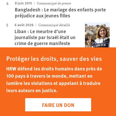
9 juin 2015
Communiqué de presse
Bangladesh : Le mariage des enfants porte
préjudice aux jeunes filles
6 août 2026
Communiqué détaillé
Liban : Le meurtre d’une
journaliste par Israël était un
crime de guerre manifeste
Protéger les droits, sauver des vies
HRW défend les droits humains dans près de
100 pays à travers le monde, mettant en
lumière les violations et appelant à traduire
leurs auteurs en justice.
FAIRE UN DON