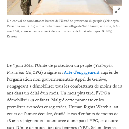
Click to
Un convoi de combattants kurdes de l'Unité de protection du peuple (Yekîneyên
Parastina Gel, YPG) sur la route menant au village de Tel Khanzir, en Syrie, le 28
mai 2015, après en avoir chassé des combattants de l'Etat islamique.
© 2015
Reuters
Le 5 juin 2014, l'Unité de protection du peuple (
Yekîneyên
Parastina Gel
,YPG) a signé un
Acte d’engagement
auprès de
l'organisation non gouvernementale Appel de Genève,
s'engageant à démobiliser tous les combattants de moins de 18
ans dans un délai d'un mois. Un mois plus tard, l’YPG a
démobilisé 149 enfants. Malgré cette promesse et les
premières avancées enregistrées, Human Rights Watch a, au
cours de l'année écoulée, étudié le cas d'enfants de moins de
18 ans rejoignant et luttant avec d’une part l’YPG, et d’autre
part l'Unité de protection des femmes (YPJ). Selon diverses