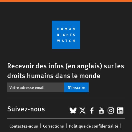
Recevoir des infos (en anglais) sur les
droits humains dans le monde
S’inscrire
BlueSky
X
Facebook
YouTub
Insta
Lin
Suivez-nous
Footer
Contactez-nous
Corrections
Politique de confidentialité
menu