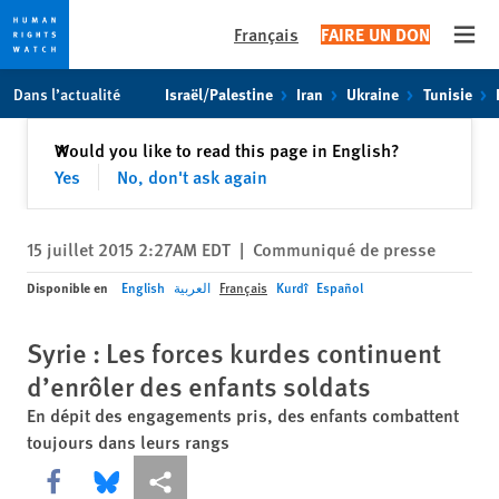
Français
FAIRE UN DON
Open
Skip
Skip
Dans l’actualité
Israël/Palestine
Iran
Ukraine
Tunisie
to
to
cookie
main
Fermer
Would you like to read this page in English?
✕
privacy
content
Yes
No, don't ask again
notice
15 juillet 2015 2:27AM EDT
|
Communiqué de presse
Disponible en
English
العربية
Français
Kurdî
Español
Syrie : Les forces kurdes continuent
d’enrôler des enfants soldats
En dépit des engagements pris, des enfants combattent
toujours dans leurs rangs
Share this via Facebook
Share this via Bluesky
Share this via Partagez