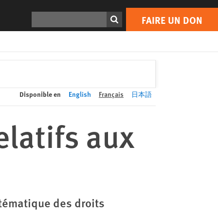
FAIRE UN DON
Print
Rechercher
FAIRE UN DON
Disponible en
English
Français
日本語
elatifs aux
stématique des droits