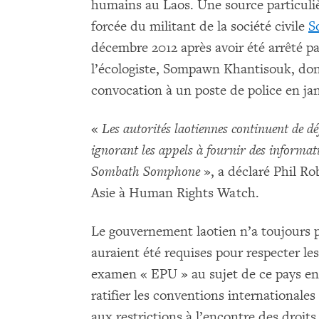
humains au Laos. Une source particuliè
forcée du militant de la société civile
S
décembre 2012 après avoir été arrêté par
l’écologiste, Sompawn Khantisouk, dont
convocation à un poste de police en jan
«
Les autorités laotiennes continuent de dé
ignorant les appels à fournir des informati
Sombath Somphone
», a déclaré Phil Rob
Asie à Human Rights Watch.
Le gouvernement laotien n’a toujours p
auraient été requises pour respecter le
examen « EPU » au sujet de ce pays e
ratifier les conventions internationales
aux restrictions à l’encontre des droits 