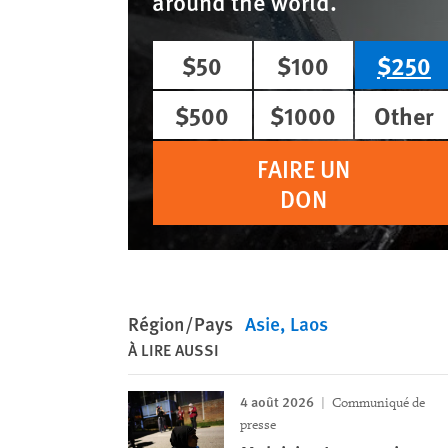
around the world.
$50
$100
$250
$500
$1000
Other
FAIRE UN
DON
Région/Pays
Asie
Laos
À LIRE AUSSI
4 août 2026
Communiqué de
presse