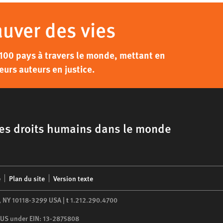
auver des vies
100 pays à travers le monde, mettant en
eurs auteurs en justice.
 les droits humains dans le monde
é
Plan du site
Version texte
,
NY
10118-3299
USA
|
t
1.212.290.4700
he US under EIN: 13-2875808