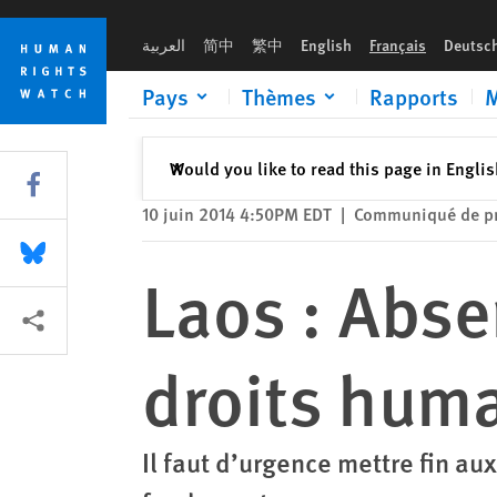
Skip
Skip
Laos : Absence de progrès relatifs aux droits humains
to
to
العربية
简中
繁中
English
Français
Deutsc
cookie
main
privacy
content
Pays
Thèmes
Rapports
M
notice
Fermer
Would you like to read this page in Engli
✕
Share this via Facebook
10 juin 2014 4:50PM EDT
|
Communiqué de p
Share this via Bluesky
Laos : Abse
Share this via Partagez
droits hum
Il faut d’urgence mettre fin au