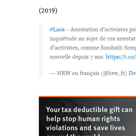
(2019)
#Laos
– Arrestation d’activistes p
inquiétude au sujet de ces arrestat
d’activistes, comme Sombath Somp
nouvelle depuis 7 ans.
https://t.c
— HRW en français (@hrw_fr)
De
Your tax deductible gift can
help stop human rights
violations and save lives