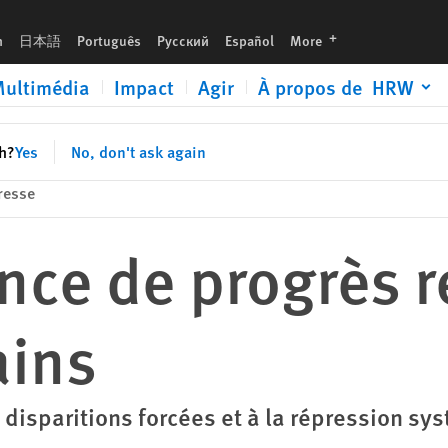
languages
h
日本語
Português
Русский
Español
More
ultimédia
Impact
Agir
À propos de HRW
sh?
Yes
No, don't ask again
resse
nce de progrès r
ains
x disparitions forcées et à la répression sy