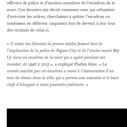
officiers de police et d’anciens membres de l’escadron de la
mort. Ces derniers ont décrit comment ceux qui refusaient
d’exécuter les ordres, cherchaient à quitter l’escadron ou
tombaient en défaveur risquaient fort de devenir à leur tour
des victimes de celui-ci.
«
Il existe des éléments de preuve solides faisant état de
l’implication de la police de Tagum City et de l’ancien maire Rey
Uy dans un escadron de la mort qui a opéré pendant son
mandat, de 1998 à 2013
», a expliqué Phelim Kine. «
La
crainte suscitée par cet escadron a mené à l’instauration d’un
mur de silence dans la ville, qui a permis aux assassins et à leurs
chefs d’échapper à toute poursuite judiciaire.
»