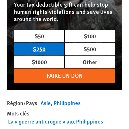
Your tax deductible gift can help stop
human rights violations and save lives
around the world.
$50
$100
$250
$500
$1000
Other
FAIRE UN DON
Région/Pays
Asie
Philippines
Mots clés
La « guerre antidrogue » aux Philippines