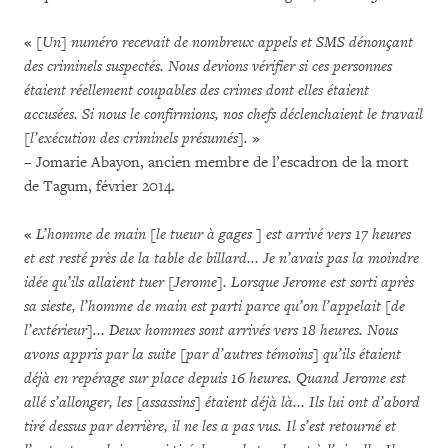
«
[Un] numéro recevait de nombreux appels et SMS dénonçant
des criminels suspectés. Nous devions vérifier si ces personnes
étaient réellement coupables des crimes dont elles étaient
accusées. Si nous le confirmions, nos chefs déclenchaient le travail
[l’exécution des criminels présumés].
»
– Jomarie Abayon, ancien membre de l’escadron de la mort
de Tagum, février 2014.
«
L’homme de main [le tueur à gages ] est arrivé vers 17 heures
et est resté près de la table de billard... Je n’avais pas la moindre
idée qu’ils allaient tuer [Jerome]. Lorsque Jerome est sorti après
sa sieste, l’homme de main est parti parce qu’on l’appelait [de
l’extérieur]... Deux hommes sont arrivés vers 18 heures. Nous
avons appris par la suite [par d’autres témoins] qu’ils étaient
déjà en repérage sur place depuis 16 heures. Quand Jerome est
allé s’allonger, les [assassins] étaient déjà là... Ils lui ont d’abord
tiré dessus par derrière, il ne les a pas vus. Il s’est retourné et