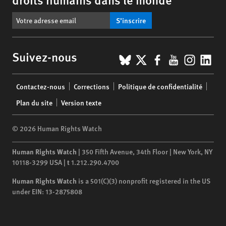
S’inscrire
BlueSky
X
Facebook
YouTub
Insta
Lin
Suivez-nous
Footer
Contactez-nous
Corrections
Politique de confidentialité
menu
Plan du site
Version texte
© 2026 Human Rights Watch
Human Rights Watch
| 350 Fifth Avenue, 34th Floor | New York,
NY
10118-3299
USA
|
t
1.212.290.4700
Human Rights Watch
is a 501(C)(3) nonprofit registered in the US
under EIN: 13-2875808