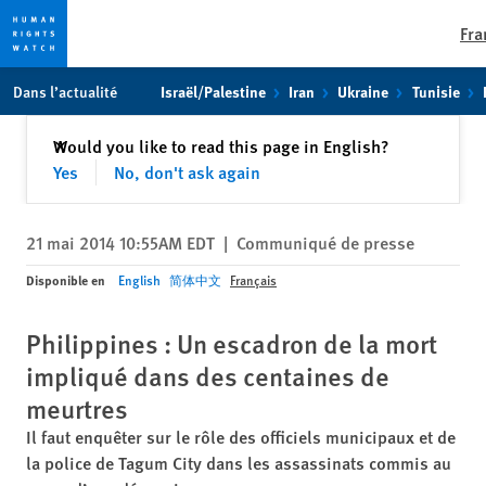
Fra
Skip
Skip
Dans l’actualité
Israël/Palestine
Iran
Ukraine
Tunisie
to
to
cookie
main
Fermer
Would you like to read this page in English?
✕
privacy
content
Yes
No, don't ask again
notice
21 mai 2014 10:55AM EDT
|
Communiqué de presse
Disponible en
English
简体中文
Français
Philippines : Un escadron de la mort
impliqué dans des centaines de
meurtres
Il faut enquêter sur le rôle des officiels municipaux et de
la police de Tagum City dans les assassinats commis au