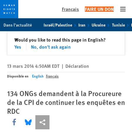
Français
FAIRE UN DON
Open
Skip
Skip
Dans l’actualité
Israël/Palestine
Iran
Ukraine
Tunisie
to
to
cookie
main
Fermer
Would you like to read this page in English?
✕
privacy
content
Yes
No, don't ask again
notice
13 mars 2014 4:50AM EDT
|
Déclaration
Disponible en
English
Français
134 ONGs demandent à la Procureure
de la CPI de continuer les enquêtes en
RDC
Share this via Facebook
Share this via Bluesky
Share this via Partagez