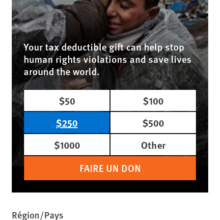
Your tax deductible gift can help stop
human rights violations and save lives
around the world.
$50
$100
$250
$500
$1000
Other
FAIRE UN DON
Région/Pays