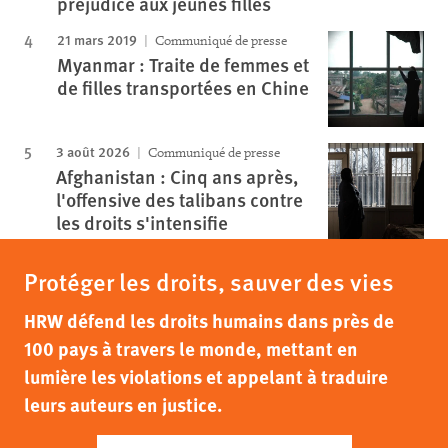
préjudice aux jeunes filles
21 mars 2019
Communiqué de presse
Myanmar : Traite de femmes et
de filles transportées en Chine
3 août 2026
Communiqué de presse
Afghanistan : Cinq ans après,
l'offensive des talibans contre
les droits s'intensifie
Protéger les droits, sauver des vies
HRW défend les droits humains dans près de
100 pays à travers le monde, mettant en
lumière les violations et appelant à traduire
leurs auteurs en justice.