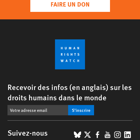
FAIRE UN DON
Recevoir des infos (en anglais) sur les
droits humains dans le monde
S’inscrire
BlueSky
X
Facebook
YouTub
Insta
Lin
Suivez-nous