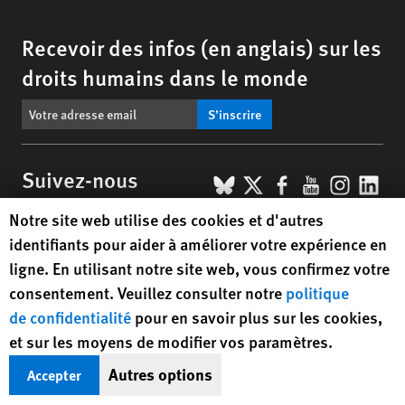
Recevoir des infos (en anglais) sur les
droits humains dans le monde
S’inscrire
BlueSky
X
Facebook
YouTub
Insta
Lin
Suivez-nous
Human Rights Watch cookie preferences
Notre site web utilise des cookies et d'autres
Footer
Contactez-nous
Corrections
Politique de confidentialité
identifiants pour aider à améliorer votre expérience en
menu
Plan du site
Version texte
ligne. En utilisant notre site web, vous confirmez votre
consentement. Veuillez consulter notre
politique
© 2026 Human Rights Watch
de confidentialité
pour en savoir plus sur les cookies,
et sur les moyens de modifier vos paramètres.
Human Rights Watch
| 350 Fifth Avenue, 34th Floor | New York,
NY
10118-3299
USA
|
t
1.212.290.4700
Autres options
Accepter
Human Rights Watch
is a 501(C)(3) nonprofit registered in the US