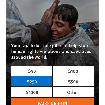
Your tax deductible gift can help stop
human rights violations and save lives
around the world.
$50
$100
$250
$500
$1000
Other
FAIRE UN DON