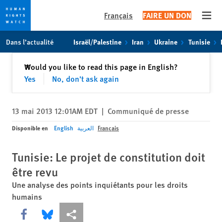
Français
FAIRE UN DON
Open
Skip
Skip
Dans l’actualité
Israël/Palestine
Iran
Ukraine
Tunisie
to
to
cookie
main
Fermer
Would you like to read this page in English?
✕
privacy
content
Yes
No, don't ask again
notice
13 mai 2013 12:01AM EDT
|
Communiqué de presse
Disponible en
English
العربية
Français
Tunisie: Le projet de constitution doit
être revu
Une analyse des points inquiétants pour les droits
humains
Share this via Facebook
Share this via Bluesky
Share this via Partagez