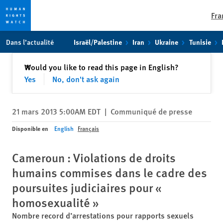
Fra
Skip
Skip
Dans l’actualité
Israël/Palestine
Iran
Ukraine
Tunisie
to
to
cookie
main
Fermer
Would you like to read this page in English?
✕
privacy
content
Yes
No, don't ask again
notice
21 mars 2013 5:00AM EDT
|
Communiqué de presse
Disponible en
English
Français
Cameroun : Violations de droits
humains commises dans le cadre des
poursuites judiciaires pour «
homosexualité »
Nombre record d’arrestations pour rapports sexuels