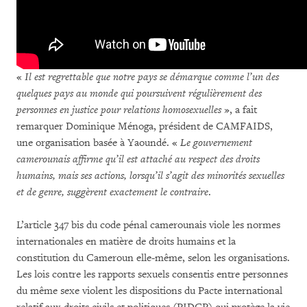
«
Il est regrettable que notre pays se démarque comme l’un des
quelques pays au monde qui poursuivent régulièrement des
personnes en justice pour relations homosexuelles
», a fait
remarquer Dominique Ménoga, président de CAMFAIDS,
une organisation basée à Yaoundé. «
Le gouvernement
camerounais affirme qu’il est attaché au respect des droits
humains, mais ses actions, lorsqu’il s’agit des minorités sexuelles
et de genre, suggèrent exactement le contraire
.
L’article 347 bis du code pénal camerounais viole les normes
internationales en matière de droits humains et la
constitution du Cameroun elle-même, selon les organisations.
Les lois contre les rapports sexuels consentis entre personnes
du même sexe violent les dispositions du Pacte international