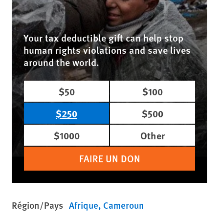
Your tax deductible gift can help stop
human rights violations and save lives
around the world.
$50
$100
$250
$500
$1000
Other
FAIRE UN DON
Région/Pays
Afrique
Cameroun