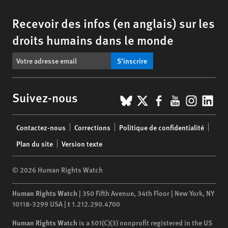
Recevoir des infos (en anglais) sur les
droits humains dans le monde
S’inscrire
BlueSky
X
Facebook
YouTub
Insta
Lin
Suivez-nous
Footer
Contactez-nous
Corrections
Politique de confidentialité
menu
Plan du site
Version texte
© 2026 Human Rights Watch
Human Rights Watch
| 350 Fifth Avenue, 34th Floor | New York,
NY
10118-3299
USA
|
t
1.212.290.4700
Human Rights Watch
is a 501(C)(3) nonprofit registered in the US