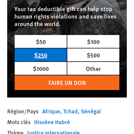
Your tax deductible gift can help stop
human rights violations and save lives
around the world.
$50
$100
$250
$500
$1000
Other
FAIRE UN DON
Région/Pays
Afrique
Tchad
Sénégal
Mots clés
Hissène Habré
Thème
Justice internationale