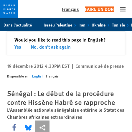
Français
FAIRE UN DON
Open
Skip
Skip
Dans l’actualité
Israël/Palestine
Iran
Ukraine
Tunisie
to
to
cookie
main
Fermer
Would you like to read this page in English?
✕
privacy
content
Yes
No, don't ask again
notice
19 décembre 2012 4:33PM EST
|
Communiqué de presse
Disponible en
English
Français
Sénégal : Le début de la procédure
contre Hissène Habré se rapproche
L’Assemblée nationale sénégalaise entérine le Statut des
Chambres africaines extraordinaires
Share this via Facebook
Share this via Bluesky
Share this via Partagez