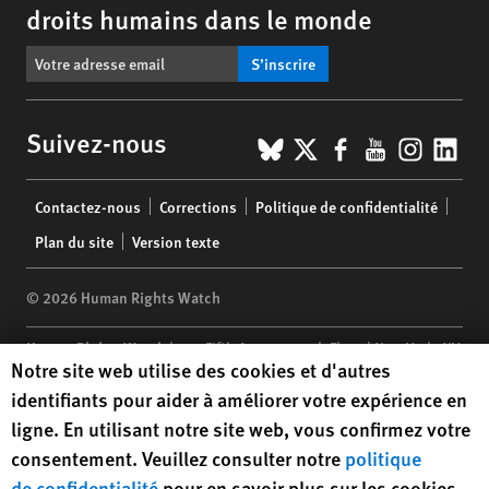
droits humains dans le monde
S’inscrire
BlueSky
X
Facebook
YouTub
Insta
Lin
Suivez-nous
Footer
Contactez-nous
Corrections
Politique de confidentialité
menu
Plan du site
Version texte
© 2026 Human Rights Watch
Human Rights Watch
| 350 Fifth Avenue, 34th Floor | New York,
NY
Human Rights Watch cookie preferences
Notre site web utilise des cookies et d'autres
10118-3299
USA
|
t
1.212.290.4700
identifiants pour aider à améliorer votre expérience en
Human Rights Watch
is a 501(C)(3) nonprofit registered in the US
ligne. En utilisant notre site web, vous confirmez votre
under EIN: 13-2875808
consentement. Veuillez consulter notre
politique
de confidentialité
pour en savoir plus sur les cookies,