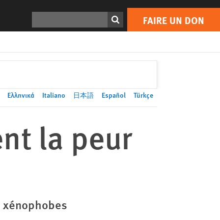
FAIRE UN DON
Print
Rechercher
FAIRE UN DON
Ελληνικά
Italiano
日本語
Español
Türkçe
nt la peur
es xénophobes