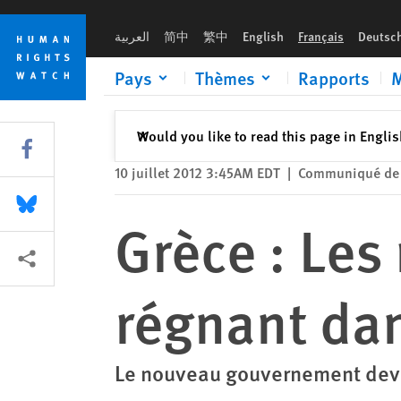
Skip
Skip
Grèce : Les migrants décrivent la peur régnant dans les rues
to
to
العربية
简中
繁中
English
Français
Deutsc
cookie
main
privacy
content
Pays
Thèmes
Rapports
M
notice
Fermer
Would you like to read this page in Engli
✕
Share this via Facebook
10 juillet 2012 3:45AM EDT
|
Communiqué de 
Share this via Bluesky
Grèce : Les
Share this via Partagez
régnant dan
Le nouveau gouvernement devra