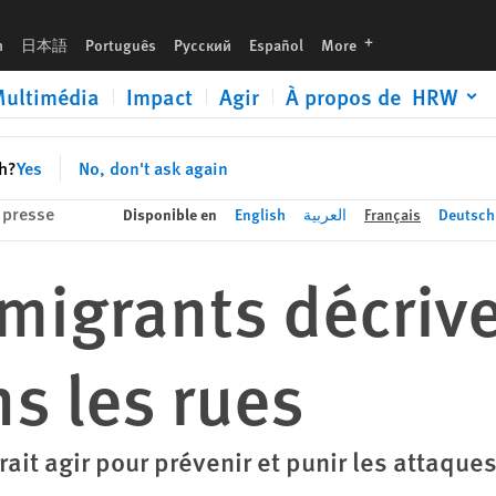
languages
h
日本語
Português
Русский
Español
More
ultimédia
Impact
Agir
À propos de HRW
sh?
Yes
No, don't ask again
presse
Disponible en
English
العربية
Français
Deutsch
 migrants décrive
s les rues
it agir pour prévenir et punir les attaqu