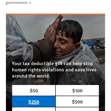
gouvernement.
»
Your tax deductible gift can help stop
human rights violations and save lives
around the world.
$50
$100
$250
$500