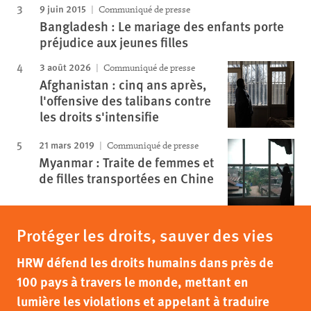
9 juin 2015
Communiqué de presse
Bangladesh : Le mariage des enfants porte
préjudice aux jeunes filles
3 août 2026
Communiqué de presse
Afghanistan : cinq ans après,
l'offensive des talibans contre
les droits s'intensifie
21 mars 2019
Communiqué de presse
Myanmar : Traite de femmes et
de filles transportées en Chine
Protéger les droits, sauver des vies
HRW défend les droits humains dans près de
100 pays à travers le monde, mettant en
lumière les violations et appelant à traduire