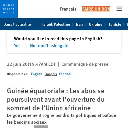
Français
FAIRE UN DON
Open
Skip
Skip
Dans l’actualité
Israël/Palestine
Iran
Ukraine
Tunisie
to
to
cookie
main
Fermer
Would you like to read this page in English?
✕
privacy
content
Yes
No, don't ask again
notice
22 juin 2011 9:47AM EDT
|
Communiqué de presse
Disponible en
English
Français
Español
Guinée équatoriale : Les abus se
poursuivent avant l’ouverture du
sommet de l’Union africaine
Le gouvernement rogne les droits politiques et bafoue
les besoins sociaux