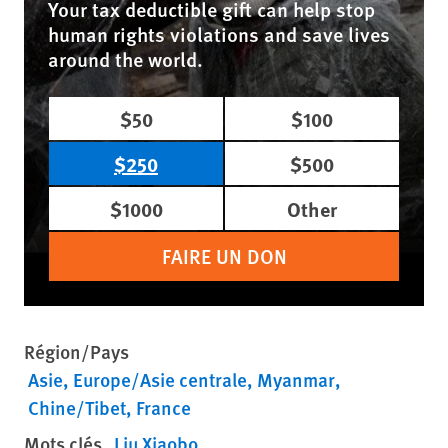
Your tax deductible gift can help stop
human rights violations and save lives
around the world.
$50
$100
$250
$500
$1000
Other
FAIRE UN DON
Région/Pays
Asie
Europe/Asie centrale
Myanmar
Chine/Tibet
France
Mots clés
Liu Xiaobo