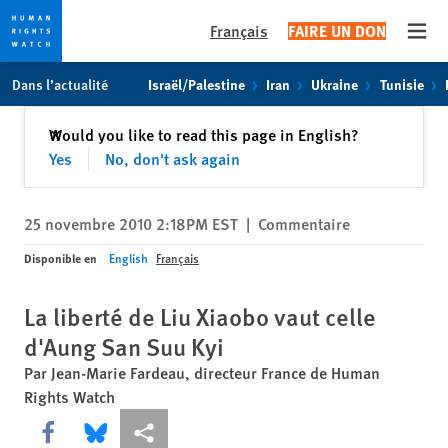
Français
FAIRE UN DON
Open
Skip
Skip
Dans l’actualité
Israël/Palestine
Iran
Ukraine
Tunisie
to
to
cookie
main
Fermer
Would you like to read this page in English?
✕
privacy
content
Yes
No, don't ask again
notice
25 novembre 2010 2:18PM EST
|
Commentaire
Disponible en
English
Français
La liberté de Liu Xiaobo vaut celle
d'Aung San Suu Kyi
Par Jean-Marie Fardeau, directeur France de Human
Rights Watch
Share this via Facebook
Share this via Bluesky
Share this via Partagez