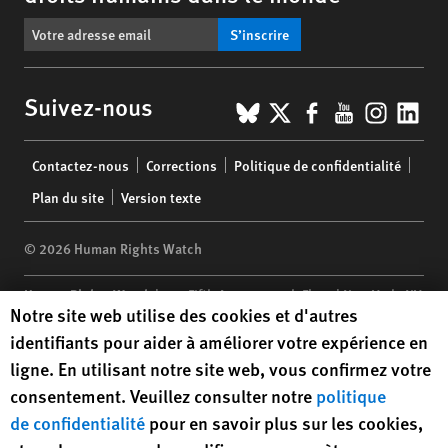
S’inscrire
BlueSky
X
Facebook
YouTub
Insta
Lin
Suivez-nous
Footer
Contactez-nous
Corrections
Politique de confidentialité
menu
Plan du site
Version texte
© 2026 Human Rights Watch
Human Rights Watch
| 350 Fifth Avenue, 34th Floor | New York,
NY
Human Rights Watch cookie preferences
Notre site web utilise des cookies et d'autres
10118-3299
USA
|
t
1.212.290.4700
identifiants pour aider à améliorer votre expérience en
Human Rights Watch
is a 501(C)(3) nonprofit registered in the US
ligne. En utilisant notre site web, vous confirmez votre
under EIN: 13-2875808
consentement. Veuillez consulter notre
politique
de confidentialité
pour en savoir plus sur les cookies,