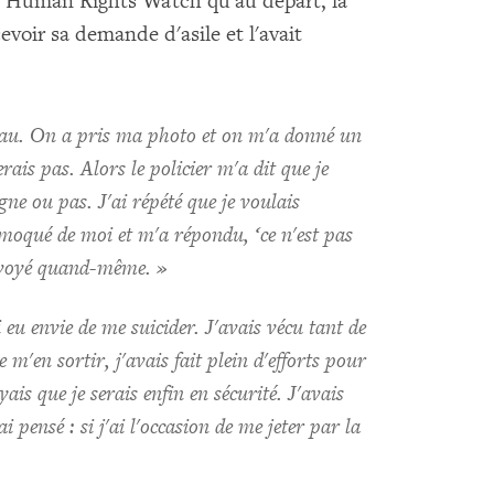
é à Human Rights Watch qu'au départ, la
cevoir sa demande d'asile et l'avait
reau. On a pris ma photo et on m'a donné un
erais pas. Alors le policier m'a dit que je
igne ou pas. J'ai répété que je voulais
t moqué de moi et m'a répondu, ‘ce n'est pas
renvoyé quand-même. »
 eu envie de me suicider. J'avais vécu tant de
e m'en sortir, j'avais fait plein d'efforts pour
yais que je serais enfin en sécurité. J'avais
ai pensé : si j'ai l'occasion de me jeter par la