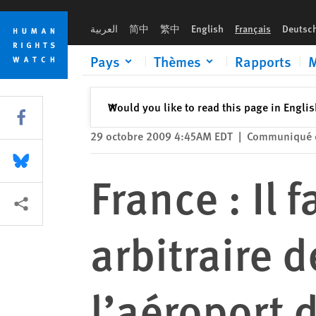
Skip
Skip
France : Il faut abolir le statut juridique arbitraire des mineu
to
to
العربية
简中
繁中
English
Français
Deutsc
cookie
main
privacy
content
Pays
Thèmes
Rapports
M
notice
Fermer
Would you like to read this page in Engli
✕
Share this via Facebook
29 octobre 2009 4:45AM EDT
|
Communiqué 
Share this via Bluesky
France : Il 
Share this via Partagez
arbitraire 
l’aéroport 