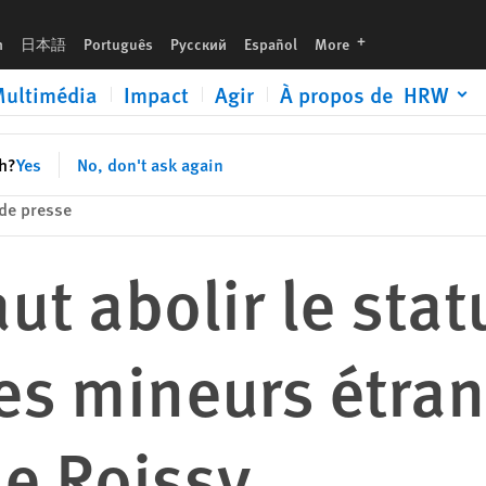
rs étrangers à l’aéroport de Roissy
languages
h
日本語
Português
Русский
Español
More
ultimédia
Impact
Agir
À propos de HRW
sh?
Yes
No, don't ask again
de presse
faut abolir le sta
des mineurs étra
de Roissy