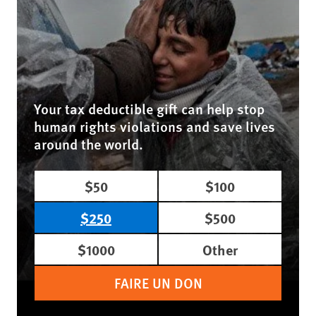
Your tax deductible gift can help stop
human rights violations and save lives
around the world.
$50
$100
$250
$500
$1000
Other
FAIRE UN DON