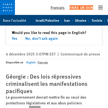
Français
FAIRE UN DON
Open
Skip
Skip
Dans l’actualité
Israël/Palestine
Iran
Ukraine
Tunisie
to
to
cookie
main
Fermer
Would you like to read this page in English?
✕
privacy
content
Yes
No, don't ask again
notice
4 décembre 2025 3:07PM EST
|
Communiqué de presse
Disponible en
English
Français
Géorgie : Des lois répressives
criminalisent les manifestations
pacifiques
Le gouvernement devrait mettre fin au recul des
protections législatives et aux abus policiers