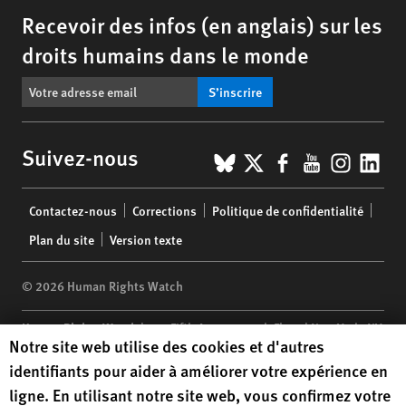
Recevoir des infos (en anglais) sur les
droits humains dans le monde
S’inscrire
BlueSky
X
Facebook
YouTub
Insta
Lin
Suivez-nous
Footer
Contactez-nous
Corrections
Politique de confidentialité
menu
Plan du site
Version texte
© 2026 Human Rights Watch
Human Rights Watch
| 350 Fifth Avenue, 34th Floor | New York,
NY
Human Rights Watch cookie preferences
Notre site web utilise des cookies et d'autres
10118-3299
USA
|
t
1.212.290.4700
identifiants pour aider à améliorer votre expérience en
Human Rights Watch
is a 501(C)(3) nonprofit registered in the US
ligne. En utilisant notre site web, vous confirmez votre
under EIN: 13-2875808