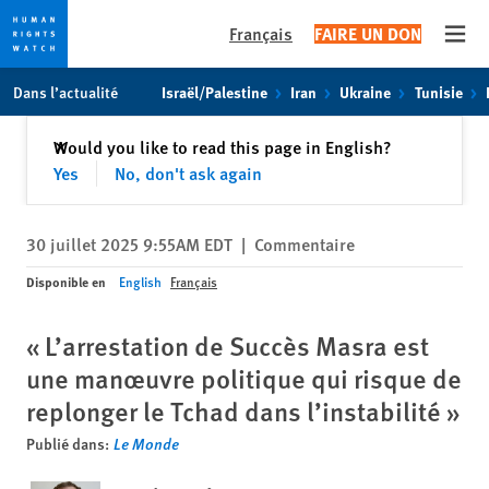
Français
FAIRE UN DON
Open
Skip
Skip
Dans l’actualité
Israël/Palestine
Iran
Ukraine
Tunisie
to
to
cookie
main
Fermer
Would you like to read this page in English?
✕
privacy
content
Yes
No, don't ask again
notice
30 juillet 2025 9:55AM EDT
|
Commentaire
Disponible en
English
Français
« L’arrestation de Succès Masra est
une manœuvre politique qui risque de
replonger le Tchad dans l’instabilité »
Publié dans:
Le Monde