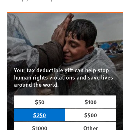
Your tax deductible gift can help stop
human rights violations and save lives
around the world.
$50
$100
$250
$500
$1000
Other