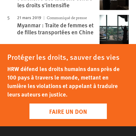
les droits s'intensifie
21 mars 2019
Communiqué de presse
Myanmar : Traite de femmes et
de filles transportées en Chine
Protéger les droits, sauver des vies
HRW défend les droits humains dans près de
100 pays à travers le monde, mettant en
lumière les violations et appelant à traduire
leurs auteurs en justice.
FAIRE UN DON