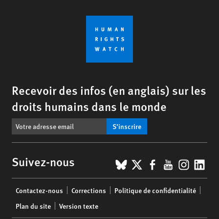
Recevoir des infos (en anglais) sur les
droits humains dans le monde
S’inscrire
BlueSky
X
Facebook
YouTub
Insta
Lin
Suivez-nous
Footer
Contactez-nous
Corrections
Politique de confidentialité
menu
Plan du site
Version texte