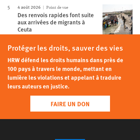
4 août 2026
Point de vue
Des renvois rapides font suite
aux arrivées de migrants à
Ceuta
Protéger les droits, sauver des vies
HRW défend les droits humains dans près de
100 pays à travers le monde, mettant en
lumière les violations et appelant à traduire
leurs auteurs en justice.
FAIRE UN DON