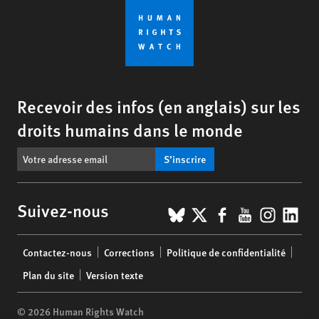
Recevoir des infos (en anglais) sur les
droits humains dans le monde
S’inscrire
BlueSky
X
Facebook
YouTub
Insta
Lin
Suivez-nous
Footer
Contactez-nous
Corrections
Politique de confidentialité
menu
Plan du site
Version texte
© 2026 Human Rights Watch