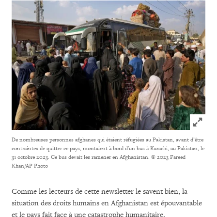
Click to
De nombreuses personnes afghanes qui étaient réfugiées au Pakistan, avant d’être
contraintes de quitter ce pays, montaient à bord d'un bus à Karachi, au Pakistan, le
31 octobre 2023. Ce bus devait les ramener en Afghanistan.
© 2023 Fareed
Khan/AP Photo
Comme les lecteurs de cette newsletter le savent bien, la
situation des droits humains en Afghanistan est épouvantable
et le pays fait face à une catastrophe humanitaire.