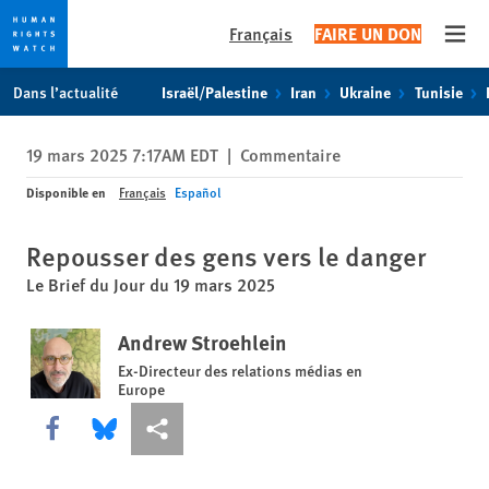
Français
FAIRE UN DON
Open
Skip
Skip
Dans l’actualité
Israël/Palestine
Iran
Ukraine
Tunisie
to
to
cookie
main
19 mars 2025 7:17AM EDT
|
Commentaire
privacy
content
notice
Disponible en
Français
Español
Repousser des gens vers le danger
Le Brief du Jour du 19 mars 2025
Andrew Stroehlein
Ex-Directeur des relations médias en
Europe
Share this via Facebook
Share this via Bluesky
Share this via Partagez