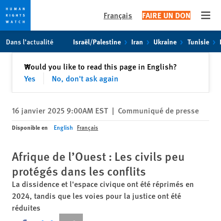
Français
FAIRE UN DON
Open
Skip
Skip
Dans l’actualité
Israël/Palestine
Iran
Ukraine
Tunisie
to
to
cookie
main
Fermer
Would you like to read this page in English?
✕
privacy
content
Yes
No, don't ask again
notice
16 janvier 2025 9:00AM EST
|
Communiqué de presse
Disponible en
English
Français
Afrique de l’Ouest : Les civils peu
protégés dans les conflits
La dissidence et l'espace civique ont été réprimés en
2024, tandis que les voies pour la justice ont été
réduites