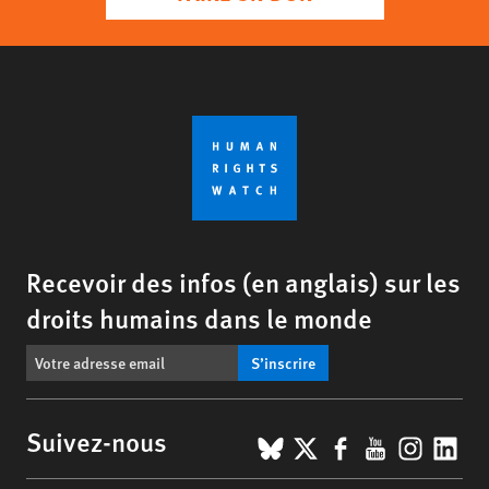
Recevoir des infos (en anglais) sur les
droits humains dans le monde
S’inscrire
BlueSky
X
Facebook
YouTub
Insta
Lin
Suivez-nous