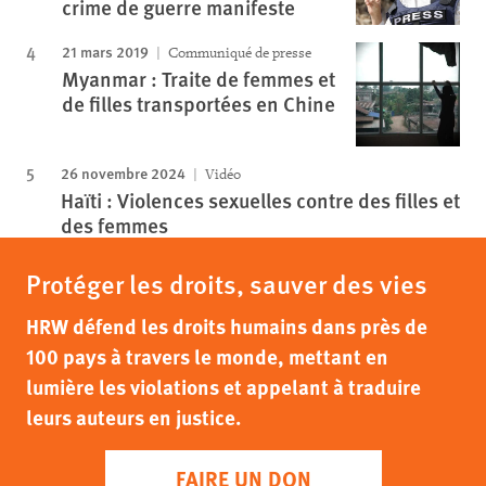
crime de guerre manifeste
21 mars 2019
Communiqué de presse
Myanmar : Traite de femmes et
de filles transportées en Chine
26 novembre 2024
Vidéo
Haïti : Violences sexuelles contre des filles et
des femmes
Protéger les droits, sauver des vies
HRW défend les droits humains dans près de
100 pays à travers le monde, mettant en
lumière les violations et appelant à traduire
leurs auteurs en justice.
FAIRE UN DON