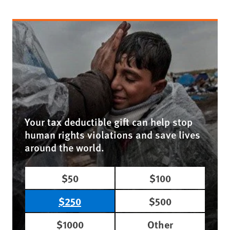
Your tax deductible gift can help stop
human rights violations and save lives
around the world.
$50
$100
$250
$500
$1000
Other