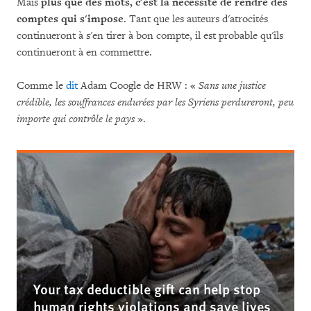
Mais
plus que des mots, c'est la nécessité de rendre des
comptes qui s'impose
. Tant que les auteurs d'atrocités
continueront à s'en tirer à bon compte, il est probable qu'ils
continueront à en commettre.
Comme le
dit
Adam Coogle de HRW : «
Sans une justice
crédible, les souffrances endurées par les Syriens perdureront, peu
importe qui contrôle le pays
».
Your tax deductible gift can help stop
human rights violations and save lives