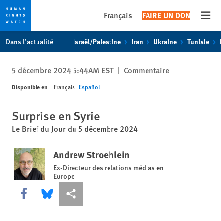
Français
FAIRE UN DON
Open
Skip
Skip
Dans l’actualité
Israël/Palestine
Iran
Ukraine
Tunisie
to
to
cookie
main
5 décembre 2024 5:44AM EST
|
Commentaire
privacy
content
notice
Disponible en
Français
Español
Surprise en Syrie
Le Brief du Jour du 5 décembre 2024
Andrew Stroehlein
Ex-Directeur des relations médias en
Europe
Share this via Facebook
Share this via Bluesky
Share this via Partagez