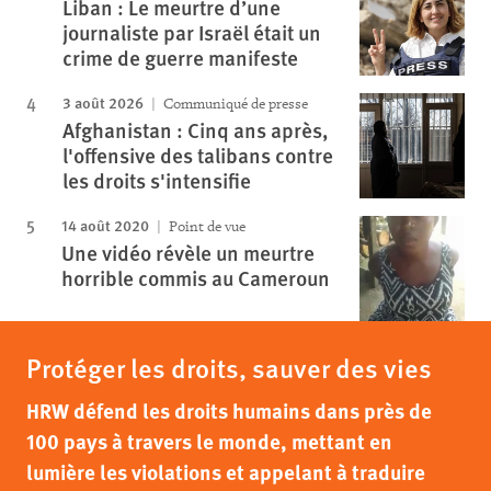
Liban : Le meurtre d’une
journaliste par Israël était un
crime de guerre manifeste
3 août 2026
Communiqué de presse
Afghanistan : Cinq ans après,
l'offensive des talibans contre
les droits s'intensifie
14 août 2020
Point de vue
Une vidéo révèle un meurtre
horrible commis au Cameroun
Protéger les droits, sauver des vies
HRW défend les droits humains dans près de
100 pays à travers le monde, mettant en
lumière les violations et appelant à traduire