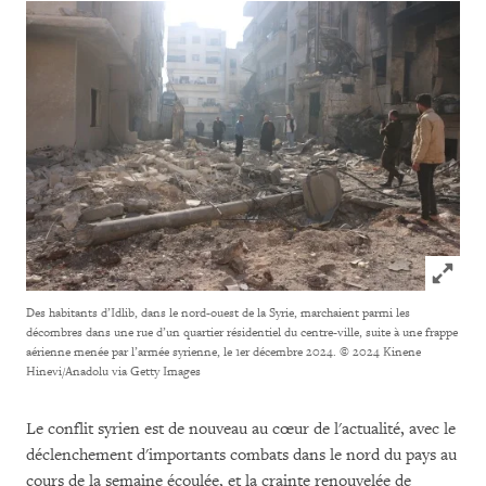
Click to
Des habitants d’Idlib, dans le nord-ouest de la Syrie, marchaient parmi les
décombres dans une rue d’un quartier résidentiel du centre-ville, suite à une frappe
aérienne menée par l’armée syrienne, le 1er décembre 2024.
© 2024 Kinene
Hinevi/Anadolu via Getty Images
Le conflit syrien est de nouveau au cœur de l'actualité, avec le
déclenchement d'importants combats dans le nord du pays au
cours de la semaine écoulée, et la crainte renouvelée de