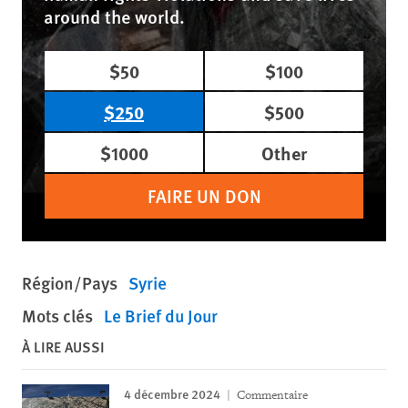
around the world.
$50
$100
$250
$500
$1000
Other
FAIRE UN DON
Région/Pays
Syrie
Mots clés
Le Brief du Jour
À LIRE AUSSI
4 décembre 2024
Commentaire