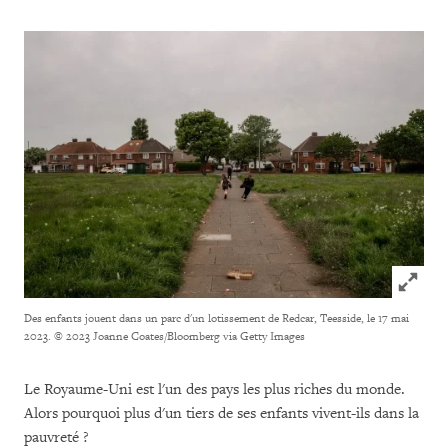
Click to
Des enfants jouent dans un parc d'un lotissement de Redcar, Teesside, le 17 mai
2023.
© 2023 Joanne Coates/Bloomberg via Getty Images
Le Royaume-Uni est l'un des pays les plus riches du monde.
Alors pourquoi plus d'un tiers de ses enfants vivent-ils dans la
pauvreté ?