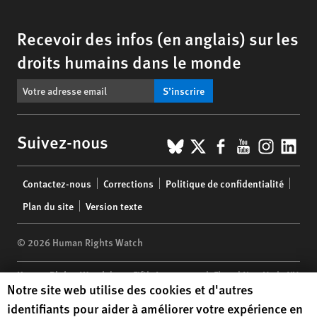
Recevoir des infos (en anglais) sur les
droits humains dans le monde
S’inscrire
BlueSky
X
Facebook
YouTub
Insta
Lin
Suivez-nous
Footer
Contactez-nous
Corrections
Politique de confidentialité
menu
Plan du site
Version texte
© 2026 Human Rights Watch
Human Rights Watch
| 350 Fifth Avenue, 34th Floor | New York,
NY
Human Rights Watch cookie preferences
Notre site web utilise des cookies et d'autres
10118-3299
USA
|
t
1.212.290.4700
identifiants pour aider à améliorer votre expérience en
Human Rights Watch
is a 501(C)(3) nonprofit registered in the US