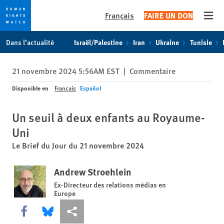
Français
FAIRE UN DON
Open
Skip
Skip
Dans l’actualité
Israël/Palestine
Iran
Ukraine
Tunisie
to
to
cookie
main
21 novembre 2024 5:56AM EST
|
Commentaire
privacy
content
notice
Disponible en
Français
Español
Un seuil à deux enfants au Royaume-
Uni
Le Brief du Jour du 21 novembre 2024
Andrew Stroehlein
Ex-Directeur des relations médias en
Europe
Share this via Facebook
Share this via Bluesky
Share this via Partagez