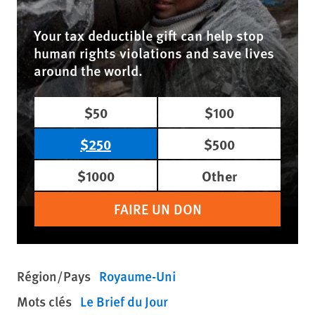
Your tax deductible gift can help stop
human rights violations and save lives
around the world.
$50
$100
$250
$500
$1000
Other
FAIRE UN DON
Région/Pays
Royaume-Uni
Mots clés
Le Brief du Jour