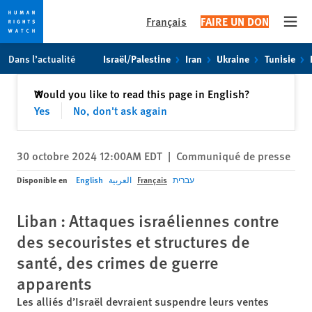
Français
FAIRE UN DON
Open
Skip
Skip
Dans l’actualité
Israël/Palestine
Iran
Ukraine
Tunisie
to
to
cookie
main
Fermer
Would you like to read this page in English?
✕
privacy
content
Yes
No, don't ask again
notice
30 octobre 2024 12:00AM EDT
|
Communiqué de presse
Disponible en
English
العربية
Français
עברית
Liban : Attaques israéliennes contre
des secouristes et structures de
santé, des crimes de guerre
apparents
Les alliés d’Israël devraient suspendre leurs ventes