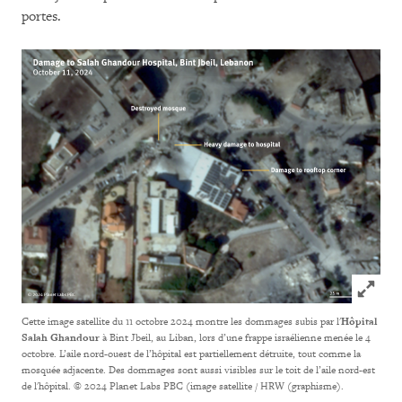
portes.
Click to
Cette image satellite du 11 octobre 2024 montre les dommages subis par l'
Hôpital
Salah Ghandour
à Bint Jbeil, au Liban, lors d’une frappe israélienne menée le 4
octobre. L’aile nord-ouest de l’hôpital est partiellement détruite, tout comme la
mosquée adjacente. Des dommages sont aussi visibles sur le toit de l’aile nord-est
de l'hôpital.
© 2024 Planet Labs PBC (image satellite / HRW (graphisme).