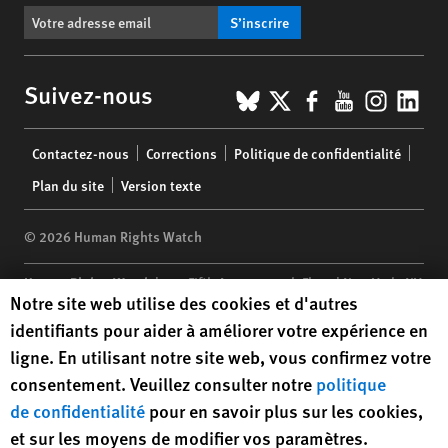
S’inscrire
BlueSky
X
Facebook
YouTub
Insta
Lin
Suivez-nous
Footer
Contactez-nous
Corrections
Politique de confidentialité
menu
Plan du site
Version texte
© 2026 Human Rights Watch
Human Rights Watch
| 350 Fifth Avenue, 34th Floor | New York,
NY
Human Rights Watch cookie preferences
Notre site web utilise des cookies et d'autres
10118-3299
USA
|
t
1.212.290.4700
identifiants pour aider à améliorer votre expérience en
Human Rights Watch
is a 501(C)(3) nonprofit registered in the US
ligne. En utilisant notre site web, vous confirmez votre
under EIN: 13-2875808
consentement. Veuillez consulter notre
politique
de confidentialité
pour en savoir plus sur les cookies,
et sur les moyens de modifier vos paramètres.