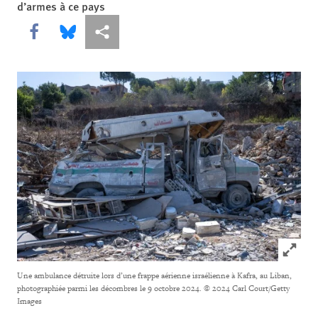
d’armes à ce pays
Share this via Facebook
Share this via Bluesky
Share this via Partagez
Click to
Une ambulance détruite lors d’une frappe aérienne israélienne à Kafra, au Liban,
photographiée parmi les décombres le 9 octobre 2024.
© 2024 Carl Court/Getty
Images