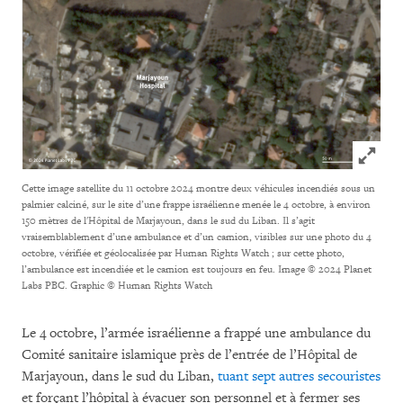
Click to
Cette image satellite du 11 octobre 2024 montre deux véhicules incendiés sous un
palmier calciné, sur le site d’une frappe israélienne menée le 4 octobre, à environ
150 mètres de l'Hôpital de Marjayoun, dans le sud du Liban. Il s’agit
vraisemblablement d’une ambulance et d’un camion, visibles sur une photo du 4
octobre, vérifiée et géolocalisée par Human Rights Watch ; sur cette photo,
l’ambulance est incendiée et le camion est toujours en feu.
Image © 2024 Planet
Labs PBC. Graphic © Human Rights Watch
Le 4 octobre, l’armée israélienne a frappé une ambulance du
Comité sanitaire islamique près de l’entrée de l’Hôpital de
Marjayoun, dans le sud du Liban,
tuant sept autres secouristes
et forçant l’hôpital à évacuer son personnel et à fermer ses