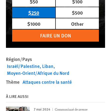
$50
$100
$250
$500
$1000
Other
FAIRE UN DON
Région/Pays
Israël/Palestine
Liban
Moyen-Orient/Afrique du Nord
Thème
Attaques contre la santé
À LIRE AUSSI
7 mai 2024
Communiqué de presse