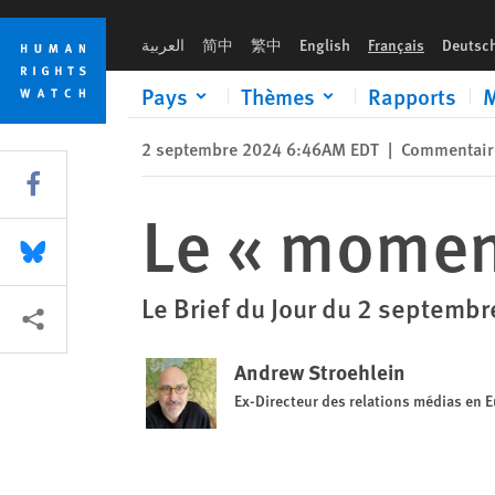
Skip
Skip
Le « moment » de la Mongolie
to
to
العربية
简中
繁中
English
Français
Deutsc
cookie
main
privacy
content
Pays
Thèmes
Rapports
M
notice
2 septembre 2024 6:46AM EDT
|
Commentair
Share this via Facebook
Le « momen
Share this via Bluesky
Le Brief du Jour du 2 septemb
Share this via Partagez
Andrew Stroehlein
Ex-Directeur des relations médias en 