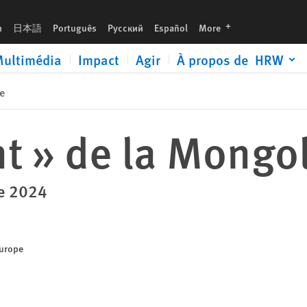
languages
h
日本語
Português
Русский
Español
More
ultimédia
Impact
Agir
À propos de HRW
e
t » de la Mongol
re 2024
Europe