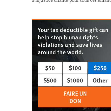
d'injustice criante pour tous ces enfan
Your tax deductible gift can
help stop human rights
violations and save lives
around the world.
$50
$100
$250
$500
$1000
Other
FAIRE UN
DON