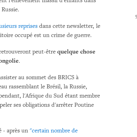
ent l'enlèvement massif d'enfants dans
 Russie.
usieurs reprises
dans cette newsletter, le
ritoire occupé est un crime de guerre.
 retrouveront peut-être
quelque chose
Mongolie
.
 assister au sommet des BRICS à
u rassemblant le Brésil, la Russie,
Cependant, l'Afrique du Sud étant membre
peler ses obligations d'arrêter Poutine
é - après un
"certain nombre de