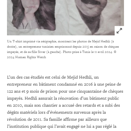
Click to
Un T-shirt imprimé via sérigraphie, montrant les photos de Mejid Hedhli (à
droite), un entrepreneur tunisien emprisonné depuis 2015 en raison de chèques
impayés, et de sa fille Siwar (à gauche). Photo prise à Tunis le 11 avril 2024.
©
2024 Human Rights Watch
L’un des cas étudiés est celui de Mejid Hedhli, un
entrepreneur en bâtiment condamné en 2016 à une peine de
122 ans et 9 mois de prison pour une cinquantaine de chèques
impayés. Hedhli assurait la rénovation d’un bâtiment public
en 2010, mais son chantier a accusé des retards et a subi des
dégâts matériels lors d’événements survenus après la
révolution de 2011. Sa famille affirme par ailleurs que
l’institution publique qui l’avait engagé ne lui a pas réglé la