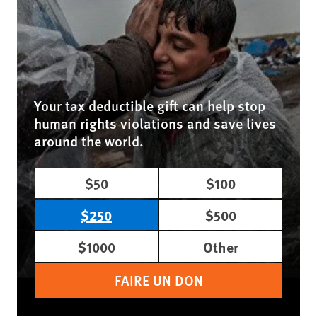
Your tax deductible gift can help stop
human rights violations and save lives
around the world.
$50
$100
$250
$500
$1000
Other
FAIRE UN DON