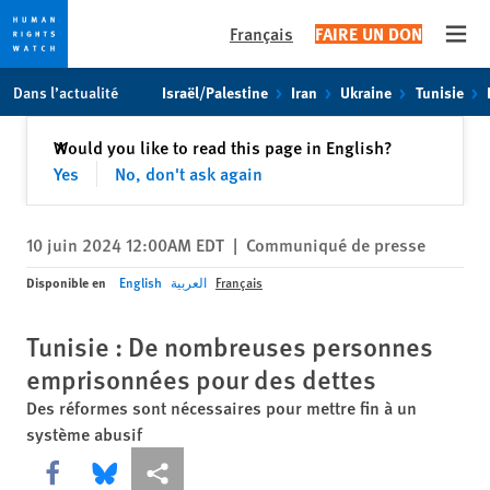
Français
FAIRE UN DON
Open
Skip
Skip
Dans l’actualité
Israël/Palestine
Iran
Ukraine
Tunisie
to
to
cookie
main
Fermer
Would you like to read this page in English?
✕
privacy
content
Yes
No, don't ask again
notice
10 juin 2024 12:00AM EDT
|
Communiqué de presse
Disponible en
English
العربية
Français
Tunisie : De nombreuses personnes
emprisonnées pour des dettes
Des réformes sont nécessaires pour mettre fin à un
système abusif
Share this via Facebook
Share this via Bluesky
Share this via Partagez