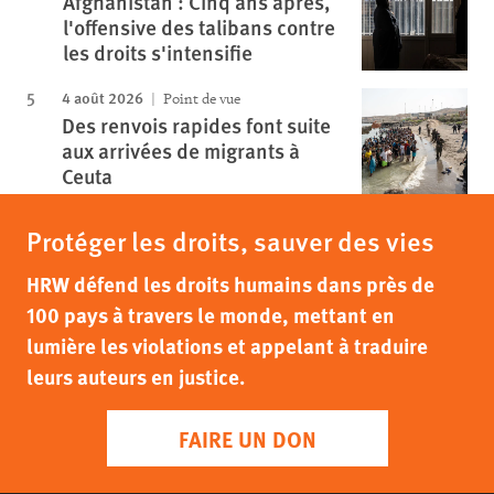
Afghanistan : Cinq ans après,
l'offensive des talibans contre
les droits s'intensifie
4 août 2026
Point de vue
Des renvois rapides font suite
aux arrivées de migrants à
Ceuta
Protéger les droits, sauver des vies
HRW défend les droits humains dans près de
100 pays à travers le monde, mettant en
lumière les violations et appelant à traduire
leurs auteurs en justice.
FAIRE UN DON