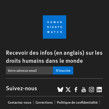
Recevoir des infos (en anglais) sur les
droits humains dans le monde
S’inscrire
BlueSky
X
Facebook
YouTub
Insta
Lin
Suivez-nous
Footer
Contactez-nous
Corrections
Politique de confidentialité
menu