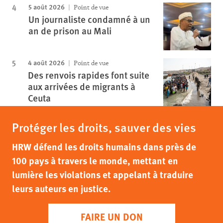
5 août 2026
Point de vue
Un journaliste condamné à un
an de prison au Mali
4 août 2026
Point de vue
Des renvois rapides font suite
aux arrivées de migrants à
Ceuta
Protéger les droits, sauver des vies
HRW défend les droits humains dans près de
100 pays à travers le monde, mettant en
lumière les violations et appelant à traduire
leurs auteurs en justice.
FAIRE UN DON