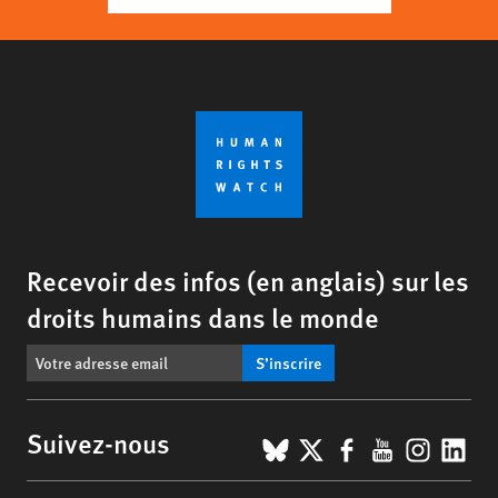
Recevoir des infos (en anglais) sur les
droits humains dans le monde
S’inscrire
BlueSky
X
Facebook
YouTub
Insta
Lin
Suivez-nous
Footer