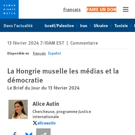
Français
FAIRE UN DON
Open
Skip
Skip
Dans l’actualité
Israël/Palestine
Iran
Ukraine
Tunisie
to
to
cookie
main
13 février 2024 7:10AM EST
|
Commentaire
privacy
content
notice
Disponible en
Français
Español
La Hongrie muselle les médias et la
démocratie
Le Brief du Jour du 13 février 2024
Alice Autin
Chercheuse, programme Justice
internationale
aliceautin
aliceautin