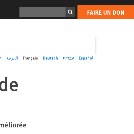
FAIRE UN DON
Print
Rechercher
FAIRE UN DON
h
العربية
Français
Deutsch
עברית
Español
 de
améliorée