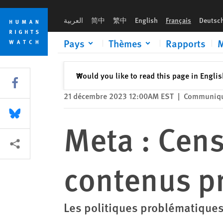
Skip
Skip
Meta : Censure systémique de contenus pro-palestiniens
to
to
العربية
简中
繁中
English
Français
Deutsc
cookie
main
privacy
content
Pays
Thèmes
Rapports
M
notice
Fermer
Would you like to read this page in Engli
✕
Share this via Facebook
21 décembre 2023 12:00AM EST
|
Communiqu
Share this via Bluesky
Meta : Cen
Share this via Partagez
contenus p
Les politiques problématiques