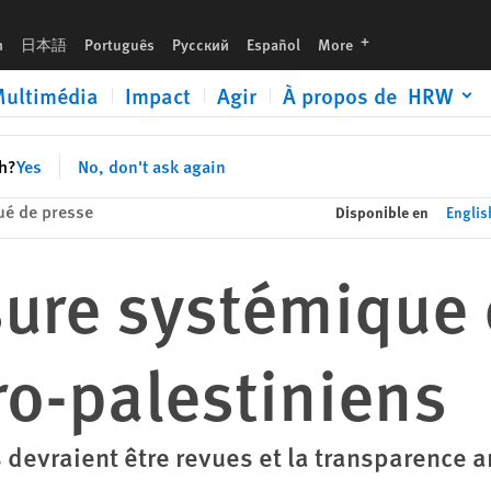
languages
h
日本語
Português
Русский
Español
More
ultimédia
Impact
Agir
À propos de HRW
sh?
Yes
No, don't ask again
é de presse
Disponible en
Englis
sure systémique
ro-palestiniens
 devraient être revues et la transparence 