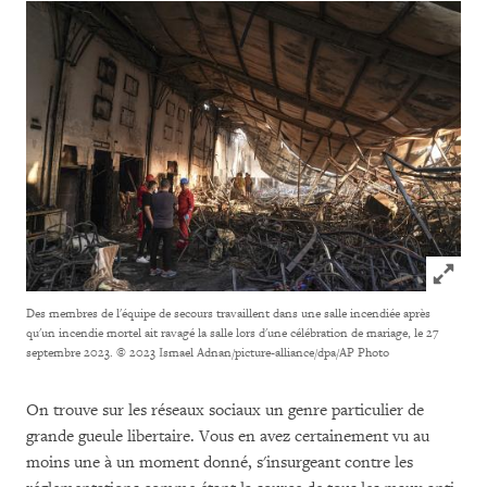
Click to
Des membres de l'équipe de secours travaillent dans une salle incendiée après
qu'un incendie mortel ait ravagé la salle lors d'une célébration de mariage, le 27
septembre 2023.
© 2023 Ismael Adnan/picture-alliance/dpa/AP Photo
On trouve sur les réseaux sociaux un genre particulier de
grande gueule libertaire. Vous en avez certainement vu au
moins une à un moment donné, s'insurgeant contre les