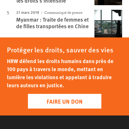
les droits s'intensifie
21 mars 2019
Communiqué de presse
Myanmar : Traite de femmes et
de filles transportées en Chine
Protéger les droits, sauver des vies
HRW défend les droits humains dans près de
100 pays à travers le monde, mettant en
lumière les violations et appelant à traduire
leurs auteurs en justice.
FAIRE UN DON