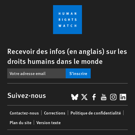
Recevoir des infos (en anglais) sur les
droits humains dans le monde
S’inscrire
BlueSky
X
Facebook
YouTub
Insta
Lin
Suivez-nous
Footer
Contactez-nous
Corrections
Politique de confidentialité
menu
Plan du site
Version texte