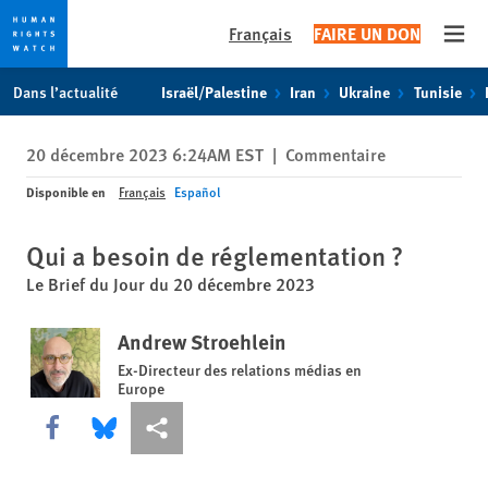
Français
FAIRE UN DON
Open
Skip
Skip
Dans l’actualité
Israël/Palestine
Iran
Ukraine
Tunisie
to
to
cookie
main
20 décembre 2023 6:24AM EST
|
Commentaire
privacy
content
notice
Disponible en
Français
Español
Qui a besoin de réglementation ?
Le Brief du Jour du 20 décembre 2023
Andrew Stroehlein
Ex-Directeur des relations médias en
Europe
Share this via Facebook
Share this via Bluesky
Share this via Partagez