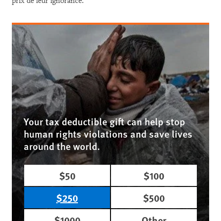
prix de leur ignorance.
Your tax deductible gift can help stop
human rights violations and save lives
around the world.
$50
$100
$250
$500
$1000
Other