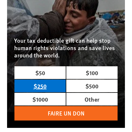
Your tax deductible gift can help stop
human rights violations and save lives
around the world.
$50
$100
$250
$500
$1000
Other
FAIRE UN DON