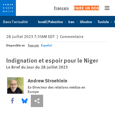
Français
FAIRE UN DON
Open
Skip
Skip
Dans l’actualité
Israël/Palestine
Iran
Ukraine
Tunisie
to
to
cookie
main
28 juillet 2023 7:31AM EDT
|
Commentaire
privacy
content
notice
Disponible en
Français
Español
Indignation et espoir pour le Niger
Le Brief du Jour du 28 juillet 2023
Andrew Stroehlein
Ex-Directeur des relations médias en
Europe
Share this via Facebook
Share this via Bluesky
Share this via Partagez