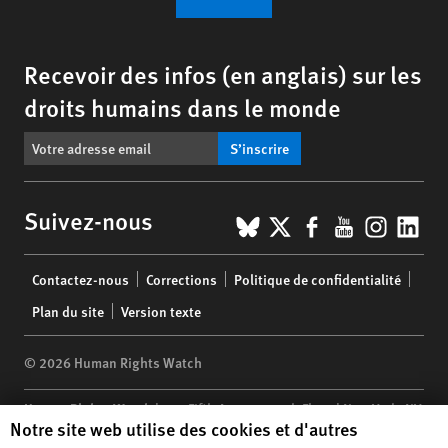
Recevoir des infos (en anglais) sur les
droits humains dans le monde
S’inscrire
BlueSky
X
Facebook
YouTub
Insta
Lin
Suivez-nous
Footer
Contactez-nous
Corrections
Politique de confidentialité
menu
Plan du site
Version texte
© 2026 Human Rights Watch
Human Rights Watch
| 350 Fifth Avenue, 34th Floor | New York,
NY
Human Rights Watch cookie preferences
Notre site web utilise des cookies et d'autres
10118-3299
USA
|
t
1.212.290.4700