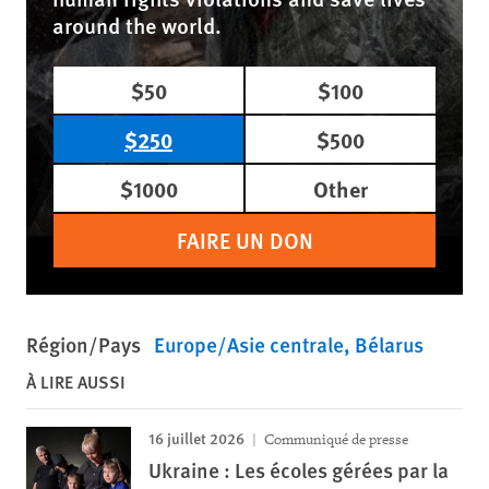
around the world.
$50
$100
$250
$500
$1000
Other
FAIRE UN DON
Région/Pays
Europe/Asie centrale
Bélarus
À LIRE AUSSI
16 juillet 2026
Communiqué de presse
Ukraine : Les écoles gérées par la