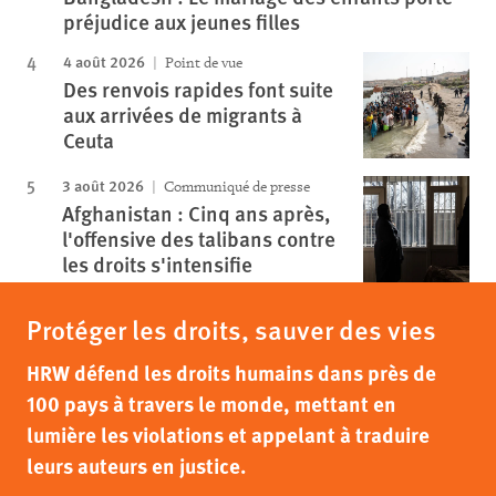
préjudice aux jeunes filles
4 août 2026
Point de vue
Des renvois rapides font suite
aux arrivées de migrants à
Ceuta
3 août 2026
Communiqué de presse
Afghanistan : Cinq ans après,
l'offensive des talibans contre
les droits s'intensifie
Protéger les droits, sauver des vies
HRW défend les droits humains dans près de
100 pays à travers le monde, mettant en
lumière les violations et appelant à traduire
leurs auteurs en justice.