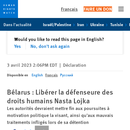
Français
FAIRE UN DON
Open
Skip
Skip
Dans l’actualité
Israël/Palestine
Iran
Ukraine
Tunisie
to
to
cookie
main
Fermer
Would you like to read this page in English?
✕
privacy
content
Yes
No, don't ask again
notice
3 avril 2023 2:06PM EDT
|
Déclaration
Disponible en
English
Français
Русский
Bélarus : Libérer la défenseure des
droits humains Nasta Lojka
Les autorités devraient mettre fin aux poursuites à
motivation politique la visant, ainsi qu’aux mauvais
traitements infligés lors de sa détention