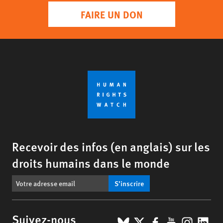
FAIRE UN DON
Recevoir des infos (en anglais) sur les
droits humains dans le monde
S’inscrire
BlueSky
X
Facebook
YouTub
Insta
Lin
Suivez-nous