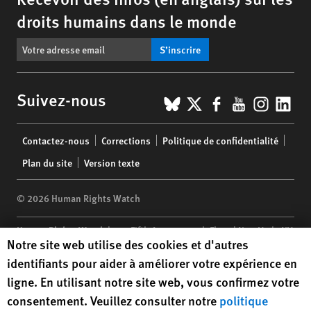
droits humains dans le monde
S’inscrire
BlueSky
X
Facebook
YouTub
Insta
Lin
Suivez-nous
Footer
Contactez-nous
Corrections
Politique de confidentialité
menu
Plan du site
Version texte
© 2026 Human Rights Watch
Human Rights Watch
| 350 Fifth Avenue, 34th Floor | New York,
NY
Human Rights Watch cookie preferences
Notre site web utilise des cookies et d'autres
10118-3299
USA
|
t
1.212.290.4700
identifiants pour aider à améliorer votre expérience en
Human Rights Watch
is a 501(C)(3) nonprofit registered in the US
ligne. En utilisant notre site web, vous confirmez votre
under EIN: 13-2875808
consentement. Veuillez consulter notre
politique