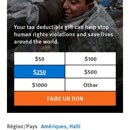
Your tax deductible gift can help stop
human rights violations and save lives
around the world.
$50
$100
$250
$500
$1000
Other
FAIRE UN DON
Région/Pays
Amériques
Haïti