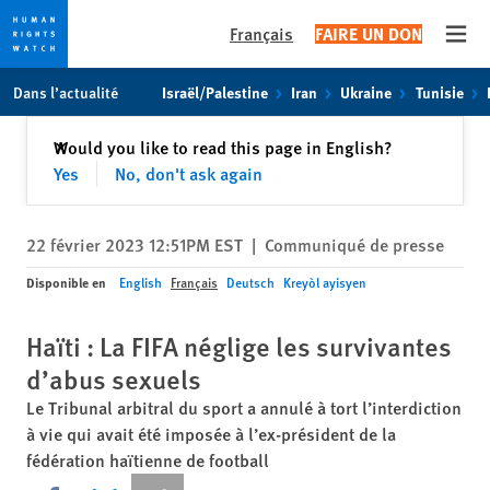
Français
FAIRE UN DON
Open
Skip
Skip
Dans l’actualité
Israël/Palestine
Iran
Ukraine
Tunisie
to
to
cookie
main
Fermer
Would you like to read this page in English?
✕
privacy
content
Yes
No, don't ask again
notice
22 février 2023 12:51PM EST
|
Communiqué de presse
Disponible en
English
Français
Deutsch
Kreyòl ayisyen
Haïti : La FIFA néglige les survivantes
d’abus sexuels
Le Tribunal arbitral du sport a annulé à tort l’interdiction
à vie qui avait été imposée à l’ex-président de la
fédération haïtienne de football