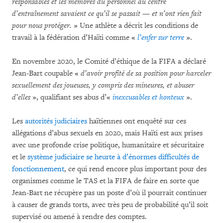
responsables et les membres du personnel au centre
d’entraînement savaient ce qu’il se passait — et n’ont rien fait
pour nous protéger.
» Une athlète a décrit les conditions de
travail à la fédération d’Haïti comme «
l’enfer sur terre
».
En novembre 2020, le Comité d’éthique de la FIFA a déclaré
Jean-Bart coupable «
d’avoir profité de sa position pour harceler
sexuellement des joueuses, y compris des mineures, et abuser
d’elles
», qualifiant ses abus d’«
inexcusables et honteux
».
Les
autorités judiciaires
haïtiennes ont enquêté sur ces
allégations d’abus sexuels en 2020, mais Haïti est aux prises
avec une profonde crise politique, humanitaire et sécuritaire
et le
système judiciaire se heurte à d’énormes difficultés de
fonctionnement
, ce qui rend encore plus important pour des
organismes comme le TAS et la FIFA de faire en sorte que
Jean-Bart ne récupère pas un poste d’où il pourrait continuer
à causer de grands torts, avec très peu de probabilité qu’il soit
supervisé ou amené à rendre des comptes.