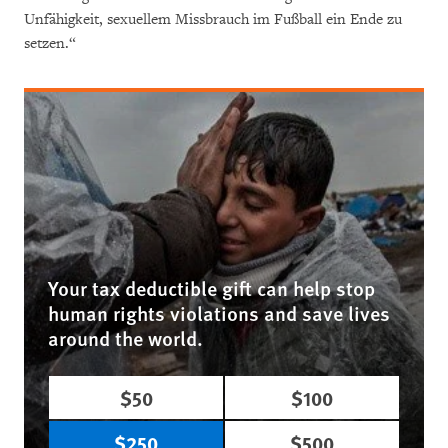
Unfähigkeit, sexuellem Missbrauch im Fußball ein Ende zu
setzen.“
Your tax deductible gift can help stop
human rights violations and save lives
around the world.
$50
$100
$250
$500