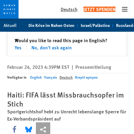
Deutsch
JETZT SPENDEN
Open
Skip
Skip
Aktuell
Die Krise im Nahen Osten
Israel/Palästina
Russland
to
to
cookie
main
Schließen
Would you like to read this page in English?
✕
privacy
content
Yes
No, don't ask again
notice
Februar 24, 2023 4:39PM EST
|
Pressemitteilung
Verfügbar in
English
Français
Deutsch
Kreyòl ayisyen
Haiti: FIFA lässt Missbrauchsopfer im
Stich
Sportgerichtshof hebt zu Unrecht lebenslange Sperre für
Ex-Verbandspräsident auf
Share this via Facebook
Share this via Bluesky
More sharing options