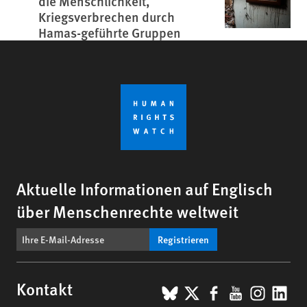
die Menschlichkeit,
Kriegsverbrechen durch
Hamas-geführte Gruppen
Aktuelle Informationen auf Englisch
über Menschenrechte weltweit
Registrieren
BlueSky
X
Facebook
YouTub
Insta
Lin
Kontakt