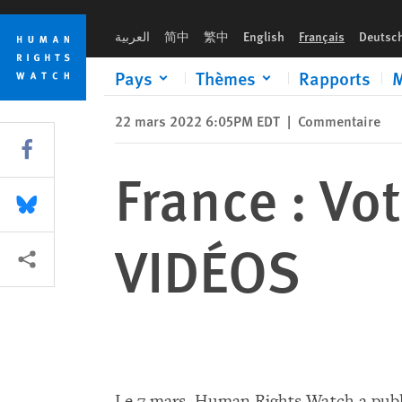
Skip
Skip
France : Voter pour les droits humains - VIDÉOS
to
to
العربية
简中
繁中
English
Français
Deutsc
cookie
main
privacy
content
Pays
Thèmes
Rapports
M
notice
22 mars 2022 6:05PM EDT
|
Commentaire
Share this via Facebook
France : Vo
Share this via Bluesky
VIDÉOS
Share this via Partagez
Le 7 mars, Human Rights Watch a publié