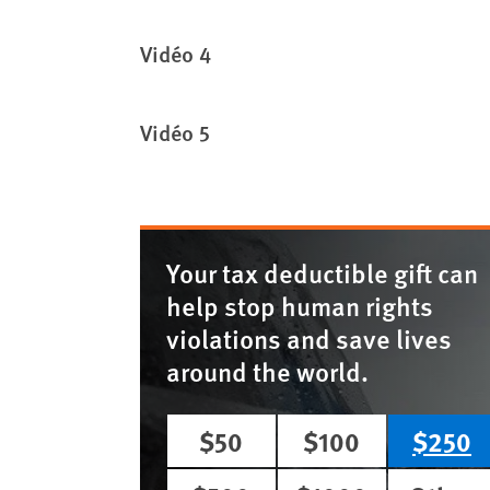
Vidéo 4
Vidéo 5
Your tax deductible gift can
help stop human rights
violations and save lives
around the world.
$50
$100
$250