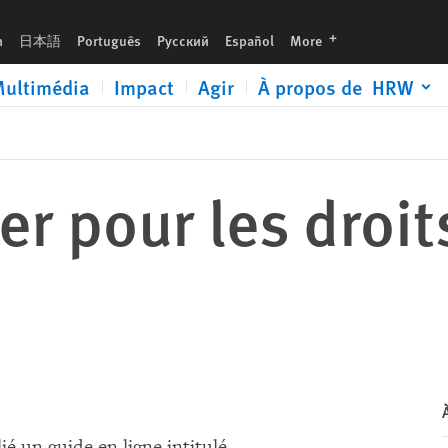
languages
h
日本語
Português
Русский
Español
More
ultimédia
Impact
Agir
À propos de HRW
ter pour les droi
 un guide en ligne intitulé