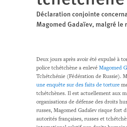
Déclaration conjointe concerna
Magomed Gadaïev, malgré le ris
Deux jours après avoir été expulsé à tort
police tchétchène a enlevé
Magomed G
Tchétchénie (Fédération de Russie). 
une enquête sur des faits de torture
me
tchétchènes. Il est actuellement aux ma
organisations de défense des droits hu
russes, Magomed Gadaïev risque fort d’ê
autorités françaises, russes et tchétchè