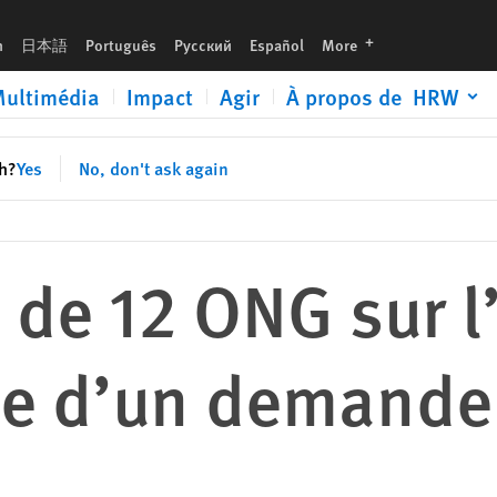
andeur d’asile tchétchène
languages
h
日本語
Português
Русский
Español
More
ultimédia
Impact
Agir
À propos de HRW
sh?
Yes
No, don't ask again
 de 12 ONG sur l
ce d’un demandeu