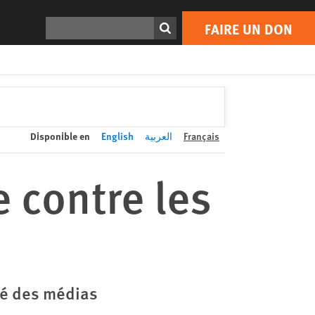
FAIRE UN DON
Print
Rechercher
FAIRE UN DON
Disponible en
English
العربية
Français
 contre les
rté des médias