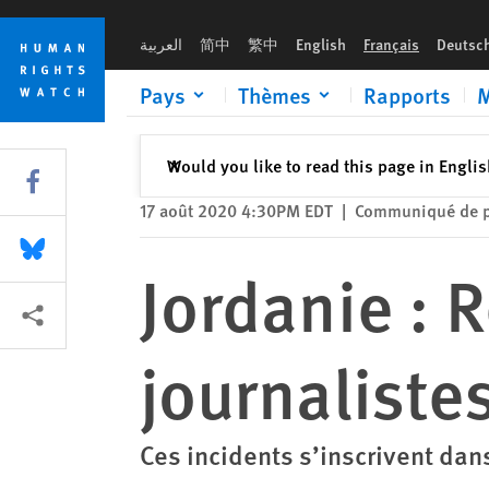
Skip
Skip
Jordanie : Répression accrue contre les journalistes
to
to
العربية
简中
繁中
English
Français
Deutsc
cookie
main
privacy
content
Pays
Thèmes
Rapports
M
notice
Fermer
Would you like to read this page in Engli
✕
Share this via Facebook
17 août 2020 4:30PM EDT
|
Communiqué de p
Share this via Bluesky
Jordanie : 
Share this via Partagez
journaliste
Ces incidents s’inscrivent dans