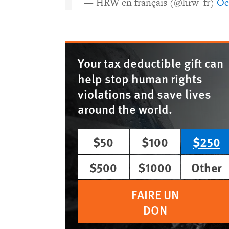
— HRW en français (@hrw_fr)
Oc
Your tax deductible gift can
help stop human rights
violations and save lives
around the world.
$50
$100
$250
$500
$1000
Other
FAIRE UN
DON