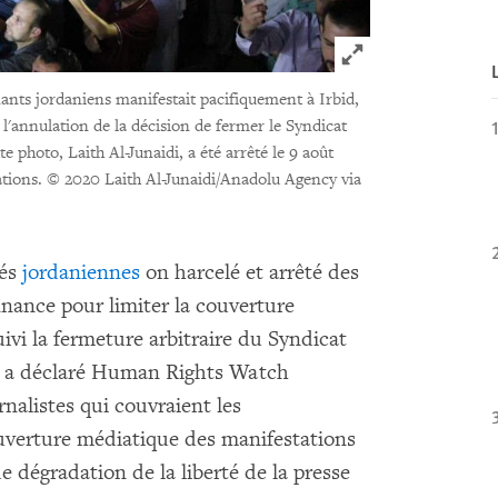
Click to expand 
nants jordaniens manifestait pacifiquement à Irbid,
l'annulation de la décision de fermer le Syndicat
e photo, Laith Al-Junaidi, a été arrêté le 9 août
ations.
© 2020 Laith Al-Junaidi/Anadolu Agency via
tés
jordaniennes
on harcelé et arrêté des
nnance pour limiter la couverture
ivi la fermeture arbitraire du Syndicat
et, a déclaré Human Rights Watch
rnalistes qui couvraient les
ouverture médiatique des manifestations
e dégradation de la liberté de la presse