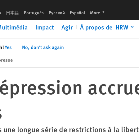
languages
h
日本語
Português
Русский
Español
More
ultimédia
Impact
Agir
À propos de HRW
sh?
Yes
No, don't ask again
resse
Répression accrue
s
 une longue série de restrictions à la libe