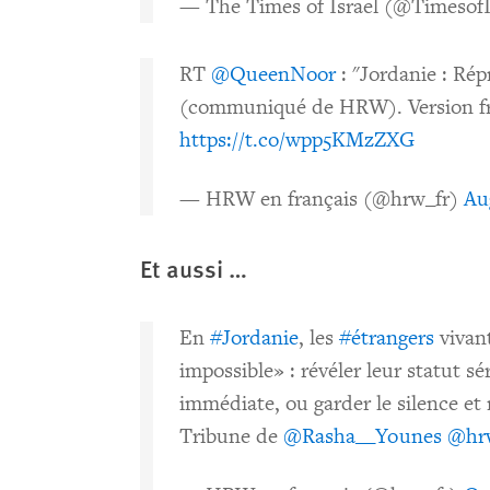
— The Times of Israel (@Timesof
RT
@QueenNoor
: "Jordanie : Rép
(communiqué de HRW). Version f
https://t.co/wpp5KMzZXG
— HRW en français (@hrw_fr)
Au
Et aussi …
En
#Jordanie
, les
#étrangers
vivan
impossible» : révéler leur statut sé
immédiate, ou garder le silence et 
Tribune de
@Rasha__Younes
@hr