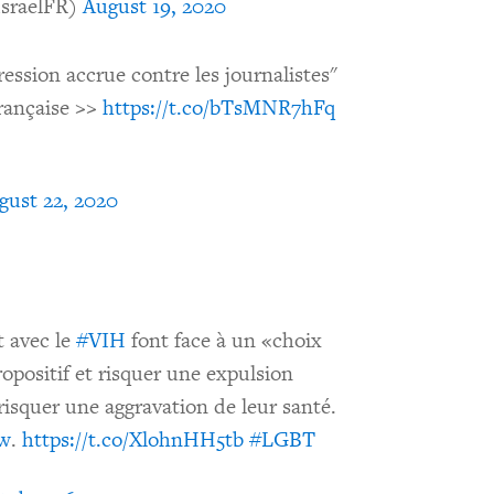
IsraelFR)
August 19, 2020
ression accrue contre les journalistes"
rançaise >>
https://t.co/bTsMNR7hFq
gust 22, 2020
t avec le
#VIH
font face à un «choix
ropositif et risquer une expulsion
risquer une aggravation de leur santé.
w
.
https://t.co/XlohnHH5tb
#LGBT