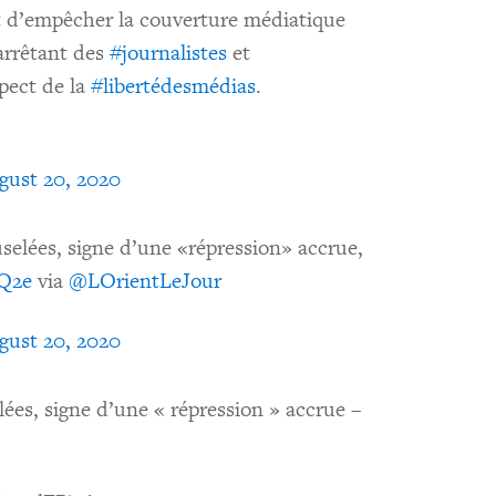
nt d’empêcher la couverture médiatique
arrêtant des
#journalistes
et
pect de la
#libertédesmédias
.
gust 20, 2020
elées, signe d’une «répression» accrue,
gQ2e
via
@LOrientLeJour
gust 20, 2020
ées, signe d’une « répression » accrue –