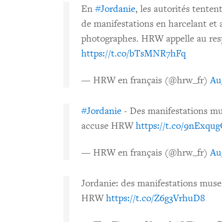
En
#Jordanie
, les autorités tente
de manifestations en harcelant et 
photographes. HRW appelle au res
https://t.co/bTsMNR7hFq
— HRW en français (@hrw_fr)
Au
#Jordanie
- Des manifestations mus
accuse HRW
https://t.co/9nExqu
— HRW en français (@hrw_fr)
Au
Jordanie: des manifestations musel
HRW
https://t.co/Z6g3VrhuD8