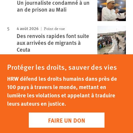
Un journaliste condamné à un
an de prison au Mali
4 août 2026
Point de vue
Des renvois rapides font suite
aux arrivées de migrants à
Ceuta
Protéger les droits, sauver des vies
HRW défend les droits humains dans près de
100 pays à travers le monde, mettant en
lumière les violations et appelant à traduire
leurs auteurs en justice.
FAIRE UN DON