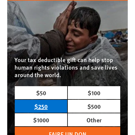
Your tax deductible gift can help stop
human rights violations and save lives
around the world.
$50
$100
$250
$500
$1000
Other
FAIRE UN DON