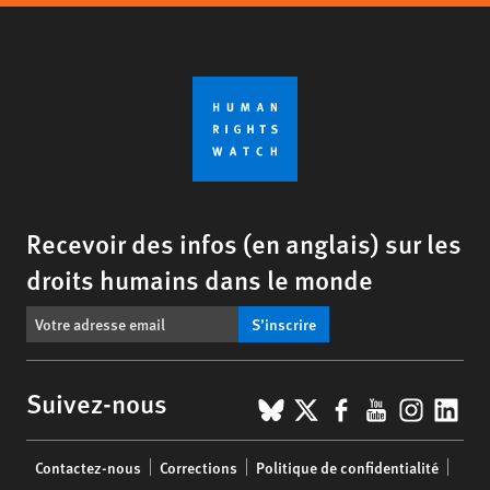
Recevoir des infos (en anglais) sur les
droits humains dans le monde
S’inscrire
BlueSky
X
Facebook
YouTub
Insta
Lin
Suivez-nous
Footer
Contactez-nous
Corrections
Politique de confidentialité
menu