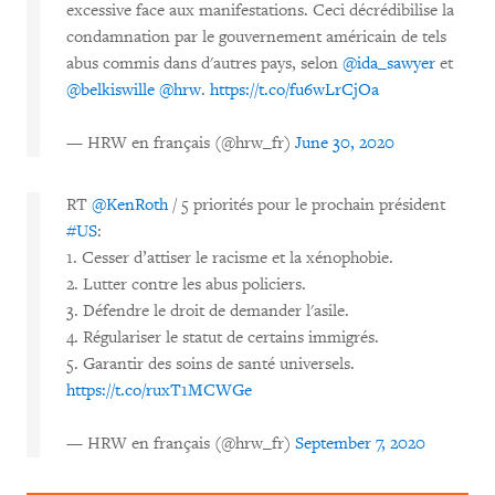
excessive face aux manifestations. Ceci décrédibilise la
condamnation par le gouvernement américain de tels
abus commis dans d'autres pays, selon
@ida_sawyer
et
@belkiswille
@hrw
.
https://t.co/fu6wLrCjOa
— HRW en français (@hrw_fr)
June 30, 2020
RT
@KenRoth
/ 5 priorités pour le prochain président
#US
:
1. Cesser d’attiser le racisme et la xénophobie.
2. Lutter contre les abus policiers.
3. Défendre le droit de demander l'asile.
4. Régulariser le statut de certains immigrés.
5. Garantir des soins de santé universels.
https://t.co/ruxT1MCWGe
— HRW en français (@hrw_fr)
September 7, 2020