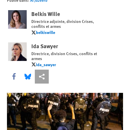
Publié dans:
Al Jazeera
Belkis Wille
Directrice adjointe, division Crises,
conflits et armes
belkiswille
belkiswille
Ida Sawyer
Directrice, division Crises, conflits et
armes
ida_sawyer
ida_sawyer
Share this via Facebook
Share this via Bluesky
Share this via Partagez