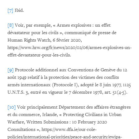
[7]
Ibid.
[8]
Voir, par exemple, « Armes explosives : un effet
dévastateur pour les civils », communiqué de presse de
Human Rights Watch, 6 février 2020,
https://www.hrw.org/fr/news/2020/02/06/armes-explosives-un-
effet-devastateur-pour-les-civils.
[9]
Protocole additionnel aux Conventions de Genève du 12
août 1949 relatif à la protection des victimes des conflits
armés internationaux (Protocole I), adopté le 8 juin 1977, 1125
U.N.T.S. 3, entré en vigueur le 7 décembre 1978, art. 51(4-5).
[10]
Voir principalement Département des affaires étrangères
et du commerce, Irlande, « Protecting Civilians in Urban
Warfare, Written Submissions : 10 February 2020
Consultations », https://www.dfa.ie/our-role-
policies/international-priorities/peace-and-security/ewipa-