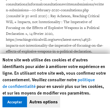
consultations/informalconsultationswrittensubmissions/writte
n-submissions---10-february-2020-consultations.php
(consulté le 30 avril 2020) ; Ray Acheson, Reaching Critical
Will, « Impacts, not Intentionality : The Imperative of
Focusing on the Effects of Explosive Weapons in a Political
Declaration », 14 février 2020,
https://reachingcriticalwill.org/news/latest-news/14658-
impacts-not-intentionality-the-imperative-of-focusing-on-the-
effects-of-explosive-weapons-in-a-political-declaration.
Human Rights Watch cookie preferences
Notre site web utilise des cookies et d'autres
[11]
Human Rights Watch et IHRC, « Analysis of the Draft
identifiants pour aider à améliorer votre expérience en
Political Declaration on the Use of Explosive Weapons in
ligne. En utilisant notre site web, vous confirmez votre
Populated Areas », avril 2020,
consentement. Veuillez consulter notre
politique
https://www.dfa.ie/media/dfa/ourrolepolicies/peaceandsecurity/
de confidentialité
pour en savoir plus sur les cookies,
ewipa/HRW-IHRC-Written-Submission---17-March-2020.pdf,
et sur les moyens de modifier vos paramètres.
p. 8.
Autres options
Accepter
[12]
Voir principalement Département des affaires étrangères