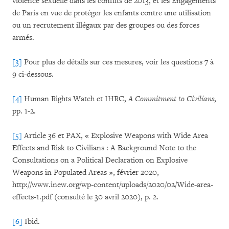
violence sexuelle dans les conflits de 2013, et les Engagements
de Paris en vue de protéger les enfants contre une utilisation
ou un recrutement illégaux par des groupes ou des forces
armés.
[3]
Pour plus de détails sur ces mesures, voir les questions 7 à
9 ci-dessous.
[4]
Human Rights Watch et IHRC,
A Commitment to Civilians
,
pp. 1-2.
[5]
Article 36 et PAX, « Explosive Weapons with Wide Area
Effects and Risk to Civilians : A Background Note to the
Consultations on a Political Declaration on Explosive
Weapons in Populated Areas », février 2020,
http://www.inew.org/wp-content/uploads/2020/02/Wide-area-
effects-1.pdf (consulté le 30 avril 2020), p. 2.
[6]
Ibid.