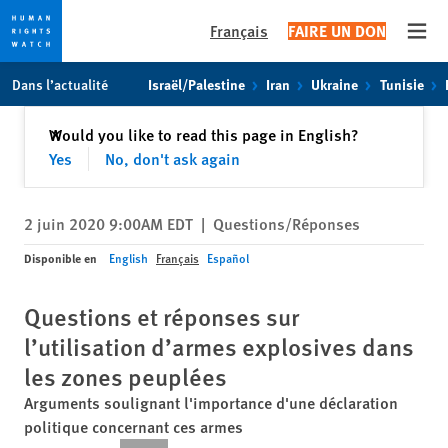
Français
FAIRE UN DON
Open
Skip
Skip
Dans l’actualité
Israël/Palestine
Iran
Ukraine
Tunisie
to
to
cookie
main
Fermer
Would you like to read this page in English?
✕
privacy
content
Yes
No, don't ask again
notice
2 juin 2020 9:00AM EDT
|
Questions/Réponses
Disponible en
English
Français
Español
Questions et réponses sur
l’utilisation d’armes explosives dans
les zones peuplées
Arguments soulignant l'importance d'une déclaration
politique concernant ces armes