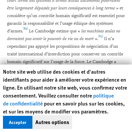
court terme des systèmes d’armes létaux autonomes pourraient
être largement dépassés par leurs conséquences à long terme
» et
considère qu’un contrôle humain significatif est essentiel pour
garantir la responsabilité et l’usage éthique des systèmes
[63]
d’armes.
Le Cambodge estime que «
les machines seules ne
[64]
devraient pas avoir le pouvoir de vie ou de mort
».
Il n’a
cependant pas appuyé les propositions de négociation d’un
traité international d’interdiction pour conserver un contrôle
humain significatif sur l’usage de la force. Le Cambodge a
participé à une réunion de la CCAC sur les systèmes d’armes
Human Rights Watch cookie preferences
Notre site web utilise des cookies et d'autres
létaux autonomes en 2017
identifiants pour aider à améliorer votre expérience en
ligne. En utilisant notre site web, vous confirmez votre
consentement. Veuillez consulter notre
politique
Cameroun
de confidentialité
pour en savoir plus sur les cookies,
et sur les moyens de modifier vos paramètres.
Le Cameroun a soutenu la poursuite des négociations
Autres options
multilatérales sur les systèmes d’armes létaux autonomes en
Accepter
décembre 2016 et a suggéré que les futures réunions explorent