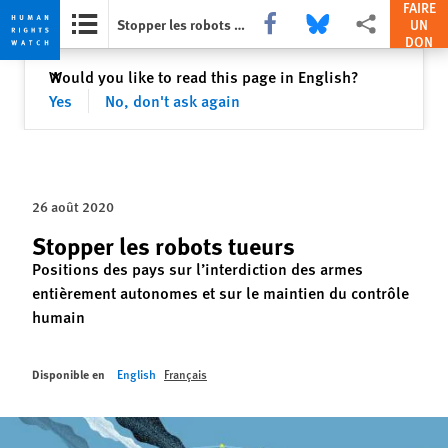
FAIRE
Share this via Facebook
Share this via Bluesky
Share this via Par
Stopper les robots tueurs
UN
DON
Skip
Skip
Fermer
Would you like to read this page in English?
✕
to
to
Yes
No, don't ask again
cookie
main
privacy
content
notice
26 août 2020
Stopper les robots tueurs
Positions des pays sur l’interdiction des armes
entièrement autonomes et sur le maintien du contrôle
humain
Disponible en
English
Français