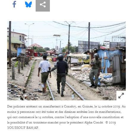
Share this via Facebook
Share this via Bluesky
Share this via Partagez
Click to
Des policiers arrêtent un manifestant à Conakry, en Guinée, le 14 octobre 2019. Au
moins 9 personnes ont été tuées et des dizaines arrêtées lors de manifestations,
qui ont commencé le 14 octobre, contre l’adoption d’une nouvelle constitution et
la possibilité d’un troisième mandat pour le président Alpha Condé.
© 2019
YOUSSOUF BAH/AP.