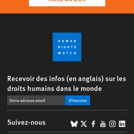
Recevoir des infos (en anglais) sur les
droits humains dans le monde
S’inscrire
BlueSky
X
Facebook
YouTub
Insta
Lin
Suivez-nous