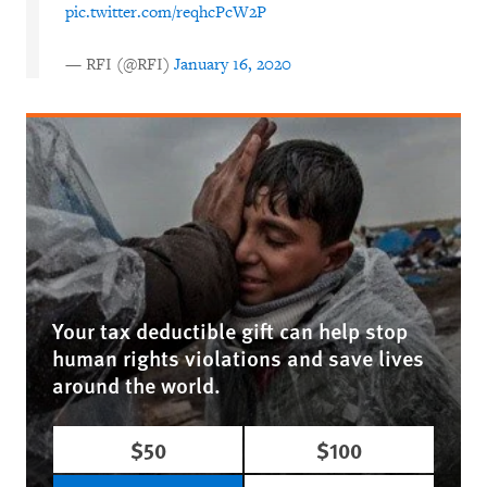
pic.twitter.com/reqhcPcW2P
— RFI (@RFI)
January 16, 2020
Your tax deductible gift can help stop
human rights violations and save lives
around the world.
$50
$100