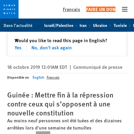
Français
FAIRE UN DON
Open
Skip
Skip
Dans l’actualité
Israël/Palestine
Iran
Ukraine
Tunisie
to
to
cookie
main
Fermer
Would you like to read this page in English?
✕
privacy
content
Yes
No, don't ask again
notice
18 octobre 2019 12:01AM EDT
|
Communiqué de presse
Disponible en
English
Français
Guinée : Mettre fin à la répression
contre ceux qui s’opposent à une
nouvelle constitution
Au moins neuf personnes ont été tuées et des dizaines
arrêtées lors d’une semaine de tumultes