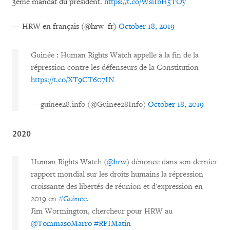
3ème mandat du président.
https://t.co/WsiIbH5TOy
— HRW en français (@hrw_fr)
October 18, 2019
Guinée : Human Rights Watch appelle à la fin de la
répression contre les défenseurs de la Constitution
https://t.co/XT9CT607IN
— guinee28.info (@Guinee28Info)
October 18, 2019
2020
Human Rights Watch (
@hrw
) dénonce dans son dernier
rapport mondial sur les droits humains la répression
croissante des libertés de réunion et d'expression en
2019 en
#Guinee
.
Jim Wormington, chercheur pour HRW au
@TommasoMarro
#RFIMatin