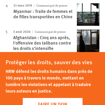
21 mars 2019
Communiqué de presse
Myanmar : Traite de femmes et
de filles transportées en Chine
3 août 2026
Communiqué de presse
Afghanistan : Cinq ans après,
l'offensive des talibans contre
les droits s'intensifie
Protéger les droits, sauver des vies
HRW défend les droits humains dans près de
100 pays à travers le monde, mettant en
lumière les violations et appelant à traduire
leurs auteurs en justice.
FAIRE UN DON