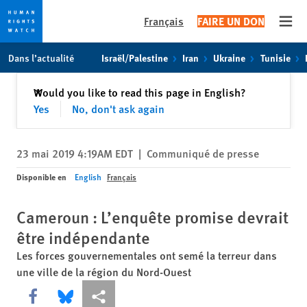
Français
FAIRE UN DON
Open
Skip
Skip
Dans l’actualité
Israël/Palestine
Iran
Ukraine
Tunisie
to
to
cookie
main
Fermer
Would you like to read this page in English?
✕
privacy
content
Yes
No, don't ask again
notice
23 mai 2019 4:19AM EDT
|
Communiqué de presse
Disponible en
English
Français
Cameroun : L’enquête promise devrait
être indépendante
Les forces gouvernementales ont semé la terreur dans
une ville de la région du Nord-Ouest
Share this via Facebook
Share this via Bluesky
Share this via Partagez