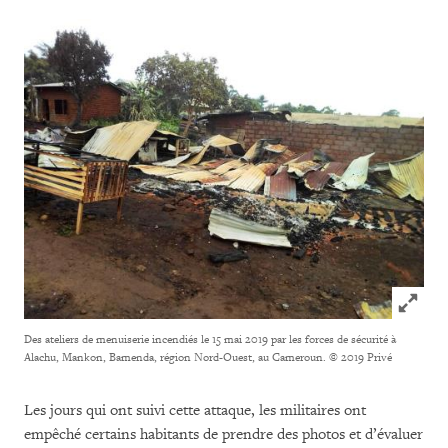
Click to
Des ateliers de menuiserie incendiés le 15 mai 2019 par les forces de sécurité à
Alachu, Mankon, Bamenda, région Nord-Ouest, au Cameroun.
© 2019 Privé
Les jours qui ont suivi cette attaque, les militaires ont
empêché certains habitants de prendre des photos et d’évaluer