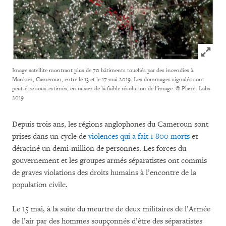
Click to
Image satellite montrant plus de 70 bâtiments touchés par des incendies à
Mankon, Cameroun, entre le 13 et le 17 mai 2019. Les dommages signalés sont
peut-être sous-estimés, en raison de la faible résolution de l’image.
© Planet Labs
2019
Depuis trois ans, les régions anglophones du Cameroun sont
prises dans un cycle de
violences qui a fait 1 800 morts
et
déraciné un demi-million de personnes. Les forces du
gouvernement et les groupes armés séparatistes ont commis
de graves violations des droits humains à l’encontre de la
population civile.
Le 15 mai, à la suite du meurtre de deux militaires de l’Armée
de l’air par des hommes soupçonnés d’être des séparatistes