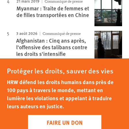
21 mars 2019
Communiqué de presse
Myanmar : Traite de femmes et
de filles transportées en Chine
3 août 2026
Communiqué de presse
Afghanistan : Cinq ans après,
l'offensive des talibans contre
les droits s'intensifie
Protéger les droits, sauver des vies
HRW défend les droits humains dans près de
100 pays à travers le monde, mettant en
lumière les violations et appelant à traduire
leurs auteurs en justice.
FAIRE UN DON