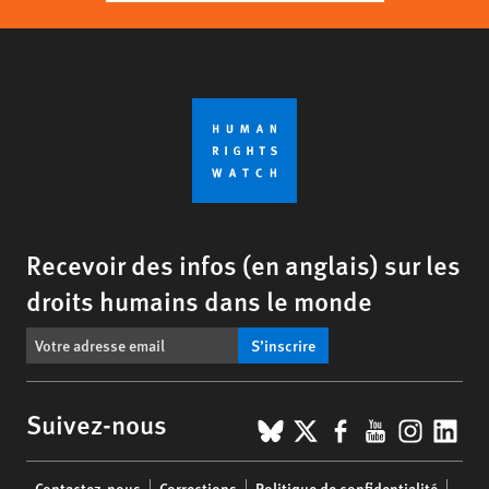
Recevoir des infos (en anglais) sur les
droits humains dans le monde
S’inscrire
BlueSky
X
Facebook
YouTub
Insta
Lin
Suivez-nous
Footer
Contactez-nous
Corrections
Politique de confidentialité