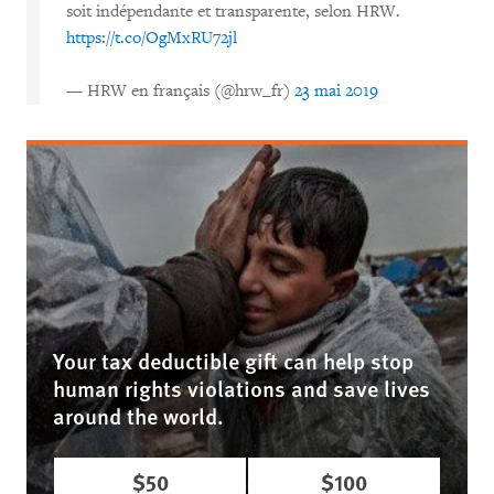
soit indépendante et transparente, selon HRW.
https://t.co/OgMxRU72jl
— HRW en français (@hrw_fr)
23 mai 2019
Your tax deductible gift can help stop
human rights violations and save lives
around the world.
$50
$100