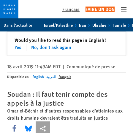
Français
FAIRE UN DON
Open
Skip
Skip
Dans l’actualité
Israël/Palestine
Iran
Ukraine
Tunisie
to
to
cookie
main
Fermer
Would you like to read this page in English?
✕
privacy
content
Yes
No, don't ask again
notice
18 avril 2019 11:49AM EDT
|
Communiqué de presse
Disponible en
English
العربية
Français
Soudan : Il faut tenir compte des
appels à la justice
Omar el-Béchir et d’autres responsables d’atteintes aux
droits humains devraient être traduits en justice
Share this via Facebook
Share this via Bluesky
Share this via Partagez