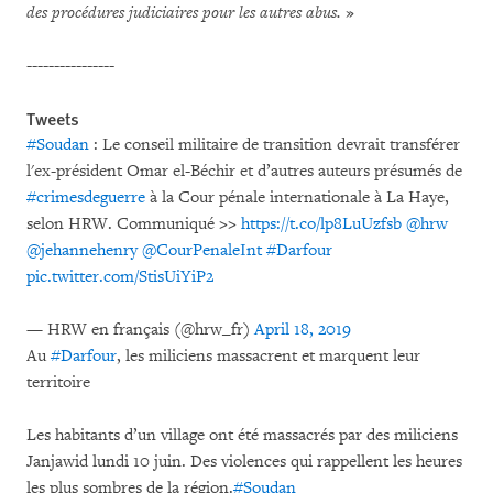
des procédures judiciaires pour les autres abus.
»
----------------
Tweets
#Soudan
: Le conseil militaire de transition devrait transférer
l'ex-président Omar el-Béchir et d’autres auteurs présumés de
#crimesdeguerre
à la Cour pénale internationale à La Haye,
selon HRW. Communiqué >>
https://t.co/lp8LuUzfsb
@hrw
@jehannehenry
@CourPenaleInt
#Darfour
pic.twitter.com/StisUiYiP2
— HRW en français (@hrw_fr)
April 18, 2019
Au
#Darfour
, les miliciens massacrent et marquent leur
territoire
Les habitants d’un village ont été massacrés par des miliciens
Janjawid lundi 10 juin. Des violences qui rappellent les heures
les plus sombres de la région.
#Soudan