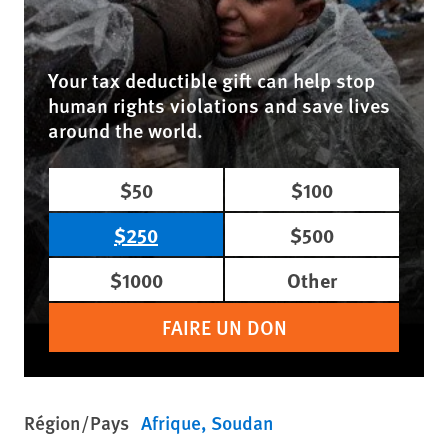
Your tax deductible gift can help stop
human rights violations and save lives
around the world.
$50
$100
$250
$500
$1000
Other
FAIRE UN DON
Région/Pays
Afrique
Soudan