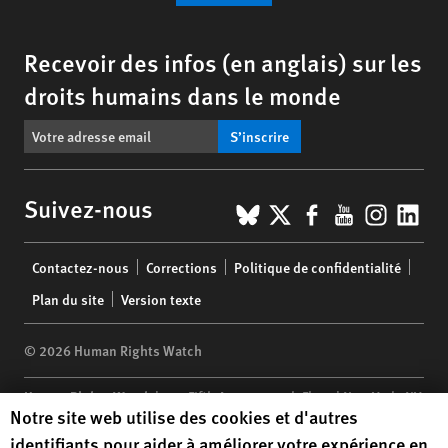
Recevoir des infos (en anglais) sur les
droits humains dans le monde
S’inscrire
BlueSky
X
Facebook
YouTub
Insta
Lin
Suivez-nous
Footer
Contactez-nous
Corrections
Politique de confidentialité
menu
Plan du site
Version texte
© 2026 Human Rights Watch
Human Rights Watch
| 350 Fifth Avenue, 34th Floor | New York,
NY
Human Rights Watch cookie preferences
Notre site web utilise des cookies et d'autres
10118-3299
USA
|
t
1.212.290.4700
identifiants pour aider à améliorer votre expérience en