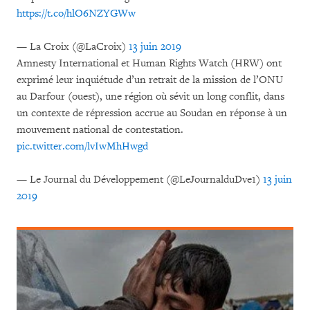
https://t.co/hlO6NZYGWw
— La Croix (@LaCroix)
13 juin 2019
Amnesty International et Human Rights Watch (HRW) ont
exprimé leur inquiétude d’un retrait de la mission de l’ONU
au Darfour (ouest), une région où sévit un long conflit, dans
un contexte de répression accrue au Soudan en réponse à un
mouvement national de contestation.
pic.twitter.com/lvIwMhHwgd
— Le Journal du Développement (@LeJournalduDve1)
13 juin
2019