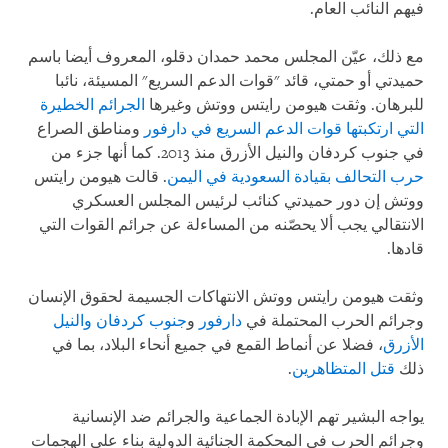
فيهم النائب العام.
مع ذلك، عيّن المجلس محمد حمدان دقلو، المعروف أيضا باسم
حميدتي أو حمتي، قائد "قوات الدعم السريع" المسيئة، نائبا
للبرهان. وثقت هيومن رايتس ووتش وغيرها
الجرائم الخطيرة
التي ارتكبتها قوات الدعم السريع في دارفور
ومناطق الصراع
في جنوب كردفان والنيل الأزرق منذ 2013. كما أنها جزء من
حرب التحالف بقيادة السعودية في اليمن
. قالت هيومن رايتس
ووتش إن دور حميدتي كنائب لرئيس المجلس العسكري
الانتقالي يجب ألا يحصّنه من المساءلة عن جرائم القوات التي
قادها.
وثقت هيومن رايتس ووتش الانتهاكات الجسيمة لحقوق الإنسان
وجرائم الحرب المحتملة في
دارفور
و
جنوب كردفان والنيل
الأزرق
، فضلا عن أنماط القمع في جميع أنحاء البلاد، بما في
ذلك
قتل المتظاهرين
.
يواجه البشير تهم الإبادة الجماعية والجرائم ضد الإنسانية
وجرائم الحرب في المحكمة الجنائية الدولية بناء على الهجمات