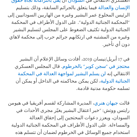
العسكري الانتقالي في
السودان
أن
يفي بالتزاماته تجاه حقوق
الإنسان والعدالة
فيما يتعلق بالجرائم السابقة، وذلك بتسليم
الرئيس المخلوع عمر البشير وغيره من الهاربين السودانيين إلى
"المحكمة الجنائية الدولية". على الدول الأطراف في المحكمة
الجنائية الدولية تكثيف الضغوط على المجلس لتسليم البشير
وغيره من المشتبه في ارتكابهم جرائم حرب إلى محكمة لاهاي
دون أي تأخير.
في 17 أبريل/نيسان 2019، أفادت وسائل الإعلام أن البشير
محتجز في "سجن كوبر" بالخرطوم
. قال المجلس العسكري
الانتقالي إنه
لن يسلم البشير لمواجهة العدالة في المحكمة
الجنائية الدولية
، لكن يمكن محاكمته في الداخل أو يمكن أن
تسلمه حكومة مدنية قادمة.
قالت
جيهان هنري
، المديرة المشاركة لقسم أفريقيا في هيومن
رايتس ووتش: "خبر اعتقال البشير يغيّر مجرى الأحداث في
السودان، ويعزز دعوات المحتجين إلى إحقاق العدالة
والمساءلة. على الدول الأطراف في المحكمة الجنائية الدولية
استخدام جميع الوسائل في الخرطوم لضمان أن تتسلم هذه