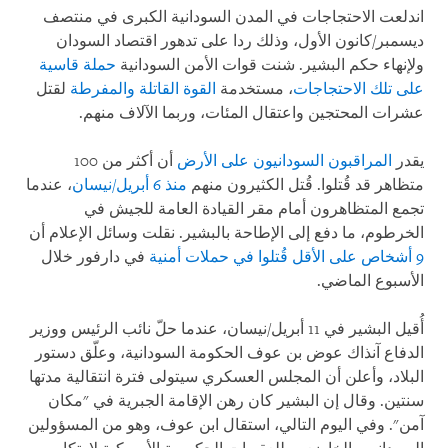
اندلعت الاحتجاجات في المدن السودانية الكبرى في منتصف
ديسمبر/كانون الأول، وذلك ردا على تدهور اقتصاد السودان
ولإنهاء حكم البشير. شنت قوات الأمن السودانية
حملة قاسية
على تلك الاحتجاجات
، مستخدمة
القوة القاتلة والمفرطة
لقتل
عشرات المحتجين واعتقال المئات، وربما الآلاف منهم.
يقدر
المراقبون السودانيون على الأرض
أن أكثر من 100
متظاهر قد قُتلوا. قُتل الكثيرون منهم
منذ 6 أبريل/نيسان
، عندما
تجمع المتظاهرون أمام مقر القيادة العامة للجيش في
الخرطوم، ما دفع إلى الإطاحة بالبشير. نقلت وسائل الإعلام أن
9 أشخاص على الأقل قُتلوا في حملات أمنية
في دارفور خلال
الأسبوع الماضي.
أُقيل البشير في 11 أبريل/نيسان، عندما حلّ نائب الرئيس ووزير
الدفاع آنذاك عوض بن عوف الحكومة السودانية، وعلّق دستور
البلاد، وأعلن أن المجلس العسكري سيتولى فترة انتقالية مدتها
سنتين. وقال إن البشير كان رهن الإقامة الجبرية في "مكان
آمن". وفي اليوم التالي، استقال ابن عوف، وهو من المسؤولين