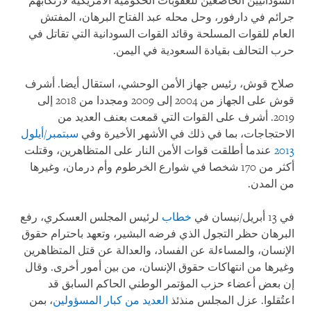
السودانيين الخاضعين للعقوبات الحكومية الأمريكية لارتكابهم
جرائم في دارفور، وحل محله عبد الفتاح البرهان، المفتش
العام للقوات المسلحة وقائد القوات السودانية التي تقاتل في
حرب التحالف بقيادة السعودية في اليمن.
صلاح قوش، رئيس جهاز الأمن الوحشي، استقال أيضا. أشرف
قوش على الجهاز من 2004 إلى 2009 ومجددا من 2018 إلى
2019. أشرف على القوات التي قمعت بعنف العديد من
الاحتجاجات، بما في ذلك في الأشهر الأخيرة وفي
سبتمبر/أيلول
2013
عندما أطلقت قوات الأمن النار على المتظاهرين، وقتلت
أكثر من 170 شخصا في شوارع الخرطوم وأم درمان، وغيرها
من المدن.
في 13 أبريل/نيسان في
خطاب
لرئيس المجلس العسكري، رفع
البرهان حظر التجول الذي فرضه البشير، وتعهد باحترام حقوق
الإنسان، والمساءلة عن الفساد، والعدالة عن قتل المتظاهرين
وغيرها من انتهاكات حقوق الإنسان، من بين أمور أخرى. وقال
إن بعض أعضاء حزب المؤتمر الوطني الحاكم السابق قد
اعتُقلوا. عزل المجلس منذئذ
العديد من كبار المسؤولين
، بمن