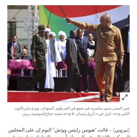
Click to expand Image
عمر البشير يحيي مناصريه في تجمع في الخرطوم، السودان، يوم 9 يناير/كانون
الثاني 2019. عُزل في 11 أبريل/نيسان.
© 2019 محمد حجاج/أسوشيتد برس
(نيروبي) – قالت "هيومن رايتس ووتش" اليوم إن على المجلس