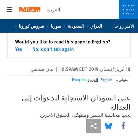
العربية
تبرعوا الآن
 menu
Skip
Skip
الأكثر رواجا
العراق
السعودية
سوريا
فيروس كورونا
to
to
cookie
main
إغلاق
Would you like to read this page in English?
✕
content
privacy
Yes
No, don't ask again
notice
18 أبريل/نيسان 2019 10:59AM EDT
|
بيان صحفي
متوفر بـ
English
العربية
Français
على السودان الاستجابة للدعوات إلى
العدالة
يجب محاسبة البشير ومنتهكي الحقوق الآخرين
Share this via Facebook
Share this via مشاركة
Share this via Bluesky