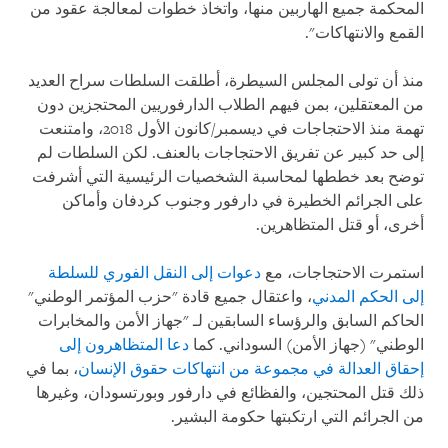
المحكمة جميع الهاربين منها، واتخاذ خطوات لمعالجة عقود من
القمع والانتهاكات".
منذ أن تولى المجلس السيطرة، أطلقت السلطات سراح العديد
من المعتقلين، بمن فيهم الطلاب الدارفوريين المحتجزين دون
تهمة منذ الاحتجاجات في ديسمبر/كانون الأول 2018، وامتنعت
إلى حد كبير عن تفريق الاحتجاجات بالعنف. لكن السلطات لم
توضح بعد خططها لمحاسبة الشخصيات الرئيسية التي أشرفت
على الجرائم الخطيرة في دارفور وجنوب كردفان وأماكن
أخرى، أو قتل المتظاهرين.
استمرت الاحتجاجات، مع
دعوات إلى النقل الفوري للسلطة
إلى الحكم المدني
، واعتقال جميع قادة "حزب المؤتمر الوطني"
الحاكم السابق والرؤساء السابقين لـ "جهاز الأمن والمخابرات
الوطني" (جهاز الأمن) السوداني. كما
دعا المتظاهرون إلى
إحقاق العدالة في مجموعة من انتهاكات حقوق الإنسان
، بما في
ذلك قتل المحتجين، والفظائع في دارفور وبورتسودان، وغيرها
من الجرائم التي ارتكبتها حكومة البشير.