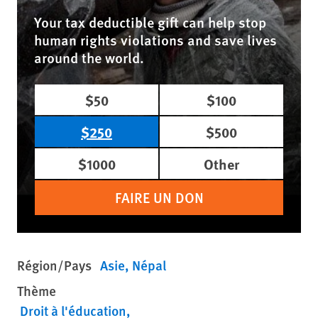
Your tax deductible gift can help stop
human rights violations and save lives
around the world.
$50
$100
$250
$500
$1000
Other
FAIRE UN DON
Région/Pays
Asie
Népal
Thème
Droit à l'éducation