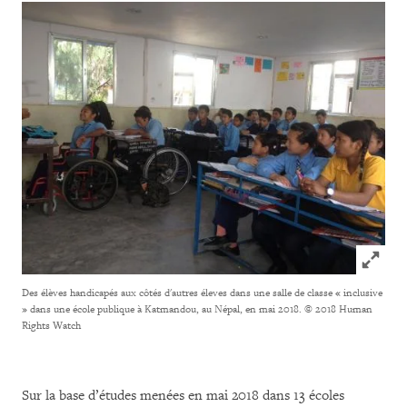
Click to
Des élèves handicapés aux côtés d'autres éleves dans une salle de classe « inclusive
» dans une école publique à Katmandou, au Népal, en mai 2018.
© 2018 Human
Rights Watch
Sur la base d’études menées en mai 2018 dans 13 écoles