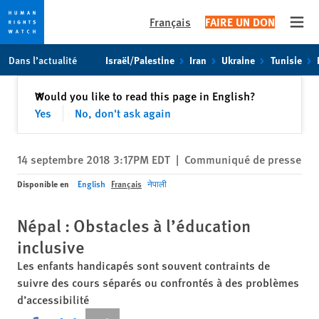
Français
FAIRE UN DON
Open
Skip
Skip
Dans l’actualité
Israël/Palestine
Iran
Ukraine
Tunisie
to
to
cookie
main
Fermer
Would you like to read this page in English?
✕
privacy
content
Yes
No, don't ask again
notice
14 septembre 2018 3:17PM EDT
|
Communiqué de presse
Disponible en
English
Français
नेपाली
Népal : Obstacles à l’éducation
inclusive
Les enfants handicapés sont souvent contraints de
suivre des cours séparés ou confrontés à des problèmes
d’accessibilité