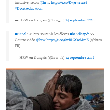
inclusive, selon
@hrw
.
https://t.co/Kv9rwrszeS
#Droitàéducation
— HRW en français (@hrw_fr)
14 septembre 2018
#Népal
: Mieux soutenir les élèves
#handicapés
>>
Courte vidéo
@hrw
https://t.co/6wBIGOcMmE
(s/titres
FR)
— HRW en français (@hrw_fr)
14 septembre 2018