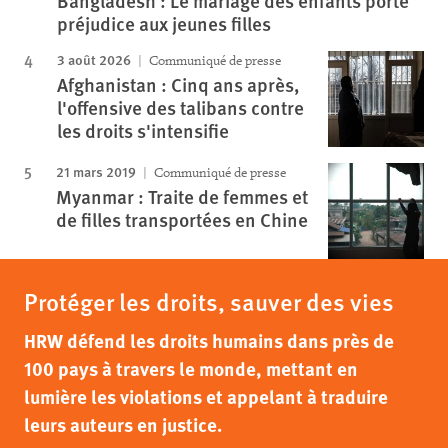
Bangladesh : Le mariage des enfants porte
préjudice aux jeunes filles
3 août 2026
Communiqué de presse
Afghanistan : Cinq ans après,
l'offensive des talibans contre
les droits s'intensifie
21 mars 2019
Communiqué de presse
Myanmar : Traite de femmes et
de filles transportées en Chine
Protéger les droits, sauver des vies
HRW défend les droits humains dans près de
100 pays à travers le monde, mettant en
lumière les violations et appelant à traduire
leurs auteurs en justice.