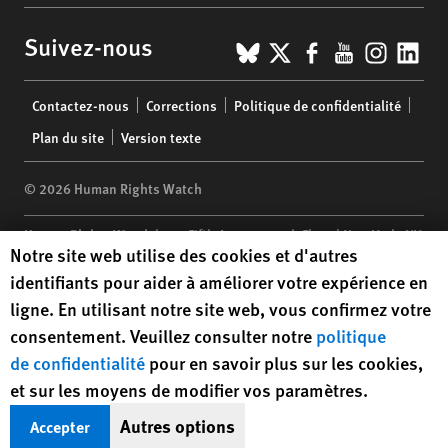
BlueSky
X
Facebook
YouTub
Insta
Lin
Suivez-nous
Footer
Contactez-nous
Corrections
Politique de confidentialité
menu
Plan du site
Version texte
© 2026 Human Rights Watch
Human Rights Watch
| 350 Fifth Avenue, 34th Floor | New York,
NY
Human Rights Watch cookie preferences
Notre site web utilise des cookies et d'autres
10118-3299
USA
|
t
1.212.290.4700
identifiants pour aider à améliorer votre expérience en
Human Rights Watch
is a 501(C)(3) nonprofit registered in the US
ligne. En utilisant notre site web, vous confirmez votre
under EIN: 13-2875808
consentement. Veuillez consulter notre
politique
de confidentialité
pour en savoir plus sur les cookies,
et sur les moyens de modifier vos paramètres.
Autres options
Accepter