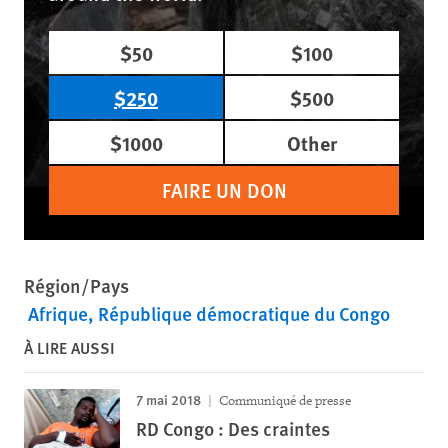
$50
$100
$250
$500
$1000
Other
FAIRE UN DON
Région/Pays
Afrique
République démocratique du Congo
À LIRE AUSSI
7 mai 2018
Communiqué de presse
RD Congo : Des craintes