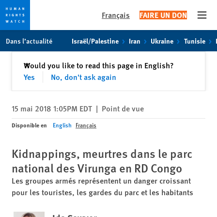
Français
FAIRE UN DON
Open
Skip
Skip
Dans l’actualité
Israël/Palestine
Iran
Ukraine
Tunisie
to
to
cookie
main
Fermer
Would you like to read this page in English?
✕
privacy
content
Yes
No, don't ask again
notice
15 mai 2018 1:05PM EDT
|
Point de vue
Disponible en
English
Français
Kidnappings, meurtres dans le parc
national des Virunga en RD Congo
Les groupes armés représentent un danger croissant
pour les touristes, les gardes du parc et les habitants