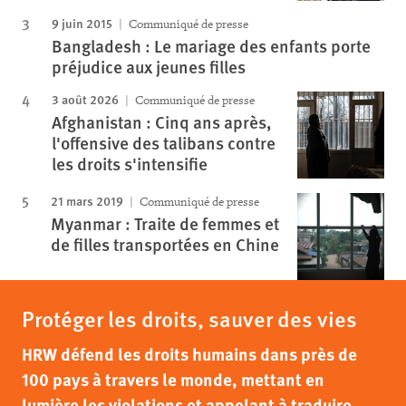
9 juin 2015
Communiqué de presse
Bangladesh : Le mariage des enfants porte
préjudice aux jeunes filles
3 août 2026
Communiqué de presse
Afghanistan : Cinq ans après,
l'offensive des talibans contre
les droits s'intensifie
21 mars 2019
Communiqué de presse
Myanmar : Traite de femmes et
de filles transportées en Chine
Protéger les droits, sauver des vies
HRW défend les droits humains dans près de
100 pays à travers le monde, mettant en
lumière les violations et appelant à traduire