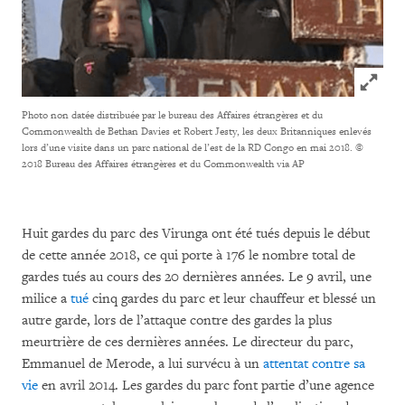
Click to
Photo non datée distribuée par le bureau des Affaires étrangères et du
Commonwealth de Bethan Davies et Robert Jesty, les deux Britanniques enlevés
lors d’une visite dans un parc national de l’est de la RD Congo en mai 2018.
©
2018 Bureau des Affaires étrangères et du Commonwealth via AP
Huit gardes du parc des Virunga ont été tués depuis le début
de cette année 2018, ce qui porte à 176 le nombre total de
gardes tués au cours des 20 dernières années. Le 9 avril, une
milice a
tué
cinq gardes du parc et leur chauffeur et blessé un
autre garde, lors de l’attaque contre des gardes la plus
meurtrière de ces dernières années. Le directeur du parc,
Emmanuel de Merode, a lui survécu à un
attentat contre sa
vie
en avril 2014. Les gardes du parc font partie d’une agence