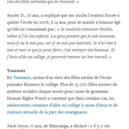
vois des filles instruites qui en trouvent.
»
Anyier D., 18 ans, a expliqué que ses oncles l’avaient forcée à
quitter l’école en 2008, à 14 ans, pour se marier à homme âgé
qu’elle ne connaissait pas :
« Je voudrais retourner étudier,
même si j
’
ai des enfants.
Les gens pensent que je suis heureuse,
mais je ne le suis pas, car je ne suis pas instruite.
Je n
’
ai rien à
moi et tout ce que je peux faire, c
’
est nettoyer des bureaux.
Si
j
’
étais allée au collège, je pourrais trouver un bon travail. »
Tanzanie
En
Tanzanie
, moins d'un tiers des filles sorties de l’école
primaire finissent le collège. Plus de 15 000 filles sortent du
système scolaire chaque année pour cause de grossesse.
Human Rights Watch a constaté que dans certains cas,
les
adolescentes cessaient d’aller au collège à cause d’abus et de
violence sexuelle de la part des enseignants
.
Ainsi Joyce, 17 ans, de Shinyanga, a déclaré :
« Il y a des