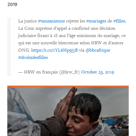
2019
La justice
#tanzanienne
rejette les
#mariages
de
#filles
.
La Cour suprême d'appel a confirmé une décision
judiciaire fixant à 18 ans l’âge minimum du mariage, ce
qui est une nouvelle bienvenue selon HRW et d'autres
ONG.
https://t.co/1YL6Hp9j5B
via
@bbcafrique
#droitsdesfilles
— HRW en français (@hrw_fr)
October 23, 2019