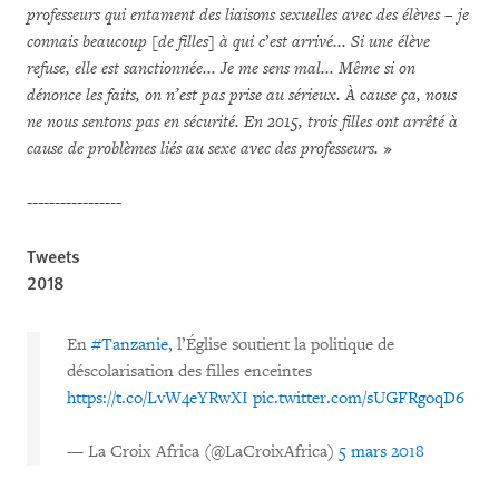
professeurs qui entament des liaisons sexuelles avec des élèves
–
je
connais beaucoup [de filles] à qui c
’
est arrivé...
Si une élève
refuse, elle est sanctionnée...
Je me sens mal... Même si on
dénonce les faits, on n’est pas prise au sérieux.
À cause ça, nous
ne nous sentons pas en sécurité.
En 2015, trois filles ont arrêté à
cause de problèmes liés au sexe avec des professeurs.
»
-----------------
Tweets
2018
En
#Tanzanie
, l’Église soutient la politique de
déscolarisation des filles enceintes
https://t.co/LvW4eYRwXI
pic.twitter.com/sUGFRgoqD6
— La Croix Africa (@LaCroixAfrica)
5 mars 2018